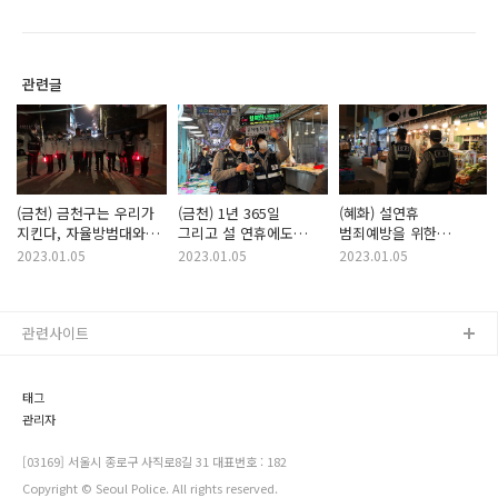
관련글
(금천) 금천구는 우리가
(금천) 1년 365일
(혜화) 설연휴
지킨다, 자율방범대와
그리고 설 연휴에도
범죄예방을 위한
함께하는 합동 순찰
우리 동네 CHECK!
전통시장 순찰활동
2023.01.05
2023.01.05
2023.01.05
관련사이트
태그
관리자
[03169] 서울시 종로구 사직로8길 31 대표번호 : 182
Copyright © Seoul Police. All rights reserved.