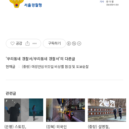
공감
구독하기
'우리동네 경찰서/우리동네 경찰서'의 다른글
현재글
(중랑) 여성안심귀갓길 비상벨 점검 및 도보순찰
관련글
(은평) 스토킹,
(강북) 외국인
(중랑) 설명절,