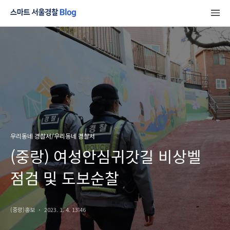
우리동네 경찰서/우리동네 경찰서
(중랑) 여성안심귀갓길 비상벨
점검 및 도보순찰
(중랑)홍보
2023. 1. 4. 13:46