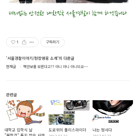
1
구독하기
'서울경찰이야기/현장영웅 소개'의 다른글
현재글
핵안보를 모른다고?? 아니 아니 아니되오~~
관련글
대학교 입학식 날
도로위의 폴리스라이더
나는 형사다
"불합격" 통지 받은 사연
2012.03.22
2012.02.21