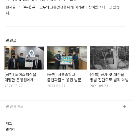
현재글
(수서) 우리 모두의 교통안전을 위해 여러분의 참여를 기다리고 있습니
다.
관련글
(금천) 보이스피싱을
(금천) 시흥중학교,
(강북) 공가 및 폐건물
예방한 은행원에게
금천파출소 응원 방문
방범 진단으로 범죄 예방
감사장 수여
2021.09.27
2021.09.27
2021.09.23
관련사이트
태그
관리자