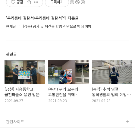
공감
구독하기
'우리동네 경찰서/우리동네 경찰서'의 다른글
현재글
(강북) 공가 및 폐건물 방범 진단으로 범죄 예방
관련글
(금천) 시흥중학교,
(수서) 우리 모두의
(동작) 추석 명절,
금천파출소 응원 방문
교통안전을 위해
동작경찰의 범죄 예방
여러분의 참여를
활동
2021.09.27
2021.09.23
2021.09.23
기다리고 있습니다.
관련사이트