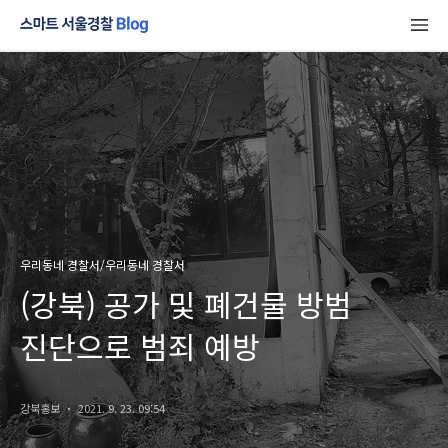
우리동네 경찰서/우리동네 경찰서
(강북) 공가 및 폐건물 방범
진단으로 범죄 예방
강북홍보
2021. 9. 23. 09:54