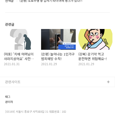
현재글
(은평) 도로주행 중 갑자기 타이어에 펑크가 났다?!
관련글
(마포) '치매 어머님이
(은평) 늘어나는 1인가구
(강북) 감기약 먹고
사라지셨어요' 사전
범죄예방 수칙!
운전하면 위험해요~!
지문등록으로 조기 발견!
2021.01.31
2021.01.29
2021.01.29
관련사이트
태그
관리자
[03169] 서울시 종로구 사직로8길 31 대표번호 : 182