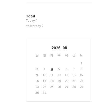
트
위
터
방
플
Total
Today :
문
러
자
그
Yesterday :
수
인
Calendar
2026. 08
일
월
화
수
목
금
토
1
2
3
4
5
6
7
8
9
10
11
12
13
14
15
16
17
18
19
20
21
22
23
24
25
26
27
28
29
30
31