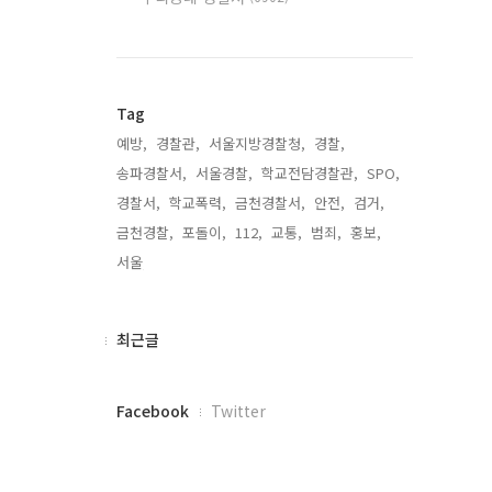
Tag
예방,
경찰관,
서울지방경찰청,
경찰,
송파경찰서,
서울경찰,
학교전담경찰관,
SPO,
경찰서,
학교폭력,
금천경찰서,
안전,
검거,
금천경찰,
포돌이,
112,
교통,
범죄,
홍보,
서울,
최
최근글
근
글
페
Facebook
Twitter
이
스
북