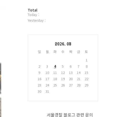
터
방
플
Total
Today :
문
러
자
그
Yesterday :
수
인
Calendar
2026. 08
일
월
화
수
목
금
토
1
2
3
4
5
6
7
8
9
10
11
12
13
14
15
16
17
18
19
20
21
22
23
24
25
26
27
28
29
30
31
서울경찰 블로그 관련 문의