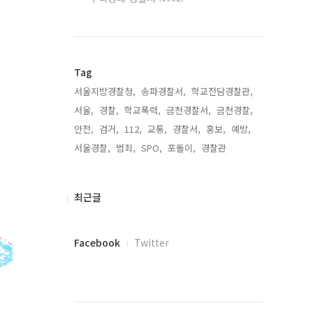
Tag
서울지방경찰청,
송파경찰서,
학교전담경찰관,
서울,
경찰,
학교폭력,
금천경찰서,
금천경찰,
안전,
검거,
112,
교통,
경찰서,
홍보,
예방,
서울경찰,
범죄,
SPO,
포돌이,
경찰관,
최
최근글
근
글
페
Facebook
Twitter
이
스
북
트
위