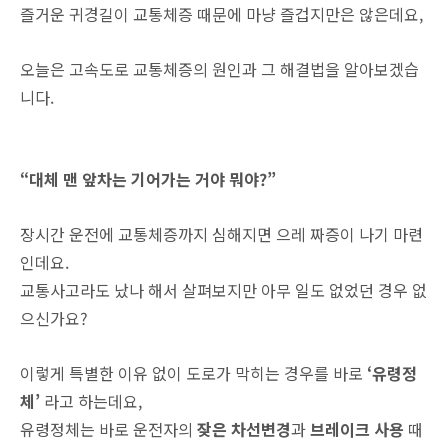
즐거운 귀경길이 교통체증 때문에 마냥 즐겁지만은 않은데요,
오늘은 고속도로 교통체증의 원인과 그 해결법을 알아보겠습
니다.
“대체 맨 앞차는 기어가는 거야 뭐야?”
장시간 운전에 교통체증까지 심해지면 으레 짜증이 나기 마련
인데요.
교통사고라도 났나 해서 살펴보지만 아무 일도 없었던 경우 없
으신가요?
이렇게 특별한 이유 없이 도로가 막히는 경우를 바로
‘유령정
체’
라고 하는데요,
유령정체는 바로 운전자의
잦은 차선변경
과
브레이크 사용
때