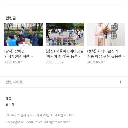
관련글
(강서) 장애인
(광진) 서울어린이대공원
(성북) 치매어르신의
인식개선을 위한
'어린이 화가'를 등록
실종 예방 위한 유용한
걷기대회를 소개합니다~
시켜드립니다.
장비들, 무엇이
2019.05.07
2019.05.07
2019.05.07
있을까요?
관련사이트
태그
관리자
[03169] 서울시 종로구 사직로8길 31 대표번호 : 182
Copyright © Seoul Police. All rights reserved.