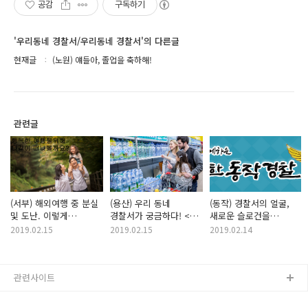
공감
구독하기
'우리동네 경찰서/우리동네 경찰서'의 다른글
현재글
(노원) 얘들아, 졸업을 축하해!
관련글
(서부) 해외여행 중 분실
(용산) 우리 동네
(동작) 경찰서의 얼굴,
및 도난. 이렇게
경찰서가 궁금하다! <
새로운 슬로건을
대처하세요!
경무과 편>
소개합니다!
2019.02.15
2019.02.15
2019.02.14
관련사이트