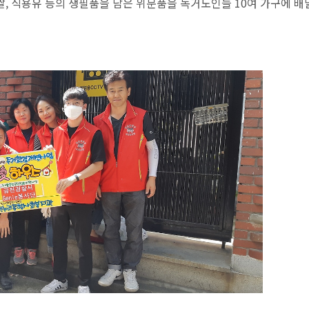
, 식용유 등의 생필품을 담은 위문품을 독거노인들 10여 가구에 배