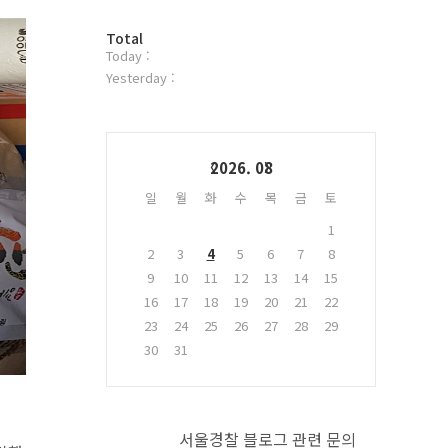
터
방
플
Total
Today :
문
러
자
그
Yesterday :
수
인
Calendar
2026. 08
일
월
화
수
목
금
토
1
2
3
4
5
6
7
8
9
10
11
12
13
14
15
16
17
18
19
20
21
22
23
24
25
26
27
28
29
30
31
서울경찰 블로그 관련 문의