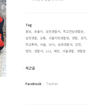
Tag
홍보,
포돌이,
금천경찰서,
학교전담경찰관,
금천경찰,
교통,
서울지방경찰청,
경찰,
검거,
학교폭력,
서울,
SPO,
송파경찰서,
안전,
범죄,
경찰서,
112,
예방,
서울경찰,
경찰관,
최
최근글
근
글
페
Facebook
Twitter
이
스
북
트
위