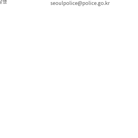
달했
seoulpolice@police.go.kr