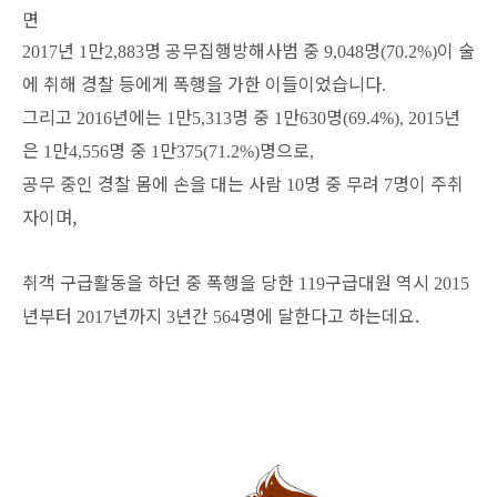
면
년
만
명 공무집행방해사범 중
명
이 술
2017
1
2,883
9,048
(70.2%)
에 취해 경찰 등에게 폭행을 가한 이들이었습니다
.
그리고
년에는
만
명 중
만
명
년
2016
1
5,313
1
630
(69.4%), 2015
은
만
명 중
만
명으로
1
4,556
1
375(71.2%)
,
공무 중인 경찰 몸에 손을 대는 사람
명 중 무려
명이 주취
10
7
자이며,
취객 구급활동을 하던 중 폭행을 당한
구급대원 역시
119
2015
년부터
년까지
년간
명에 달한다고 하는데요.
2017
3
564