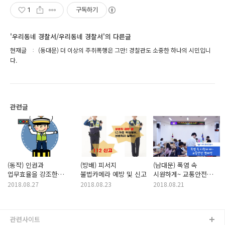
1
구독하기
'우리동네 경찰서/우리동네 경찰서'의 다른글
현재글
(동대문) 더 이상의 주취폭행은 그만! 경찰관도 소중한 하나의 시민입니
다.
관련글
(동작) 인권과
(방배) 피서지
(남대문) 폭염 속
업무효율을 강조한
불법카메라 예방 및 신고
시원하게~ 교통안전
교통조사계 한 번
캠페인
2018.08.27
2018.08.23
2018.08.21
둘러보실까요?
관련사이트