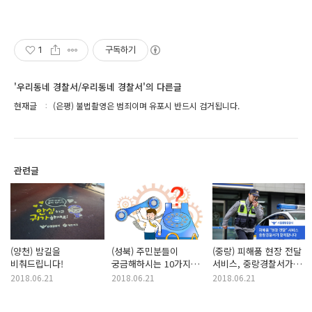
1
구독하기
'우리동네 경찰서/우리동네 경찰서'의 다른글
현재글
(은평) 불법촬영은 범죄이며 유포시 반드시 검거됩니다.
관련글
(양천) 밤길을
(성북) 주민분들이
(중랑) 피해품 현장 전달
비춰드립니다!
궁금해하시는 10가지
서비스, 중랑경찰서가
알려드려요♥
함께합니다
2018.06.21
2018.06.21
2018.06.21