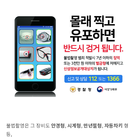
불법촬영은 그 장비도
안경형
,
시계형
,
만년필형
,
자동차키
형
등,