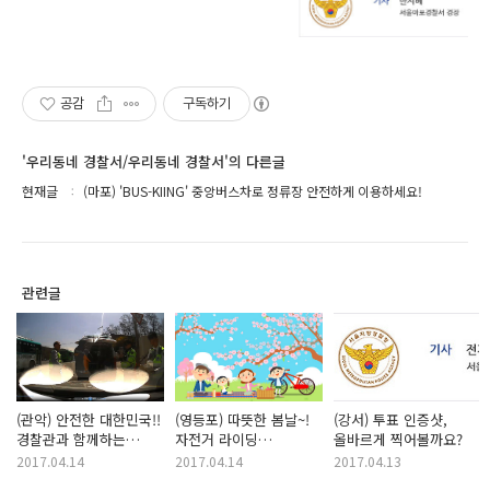
공감
구독하기
'우리동네 경찰서/우리동네 경찰서'의 다른글
현재글
(마포) 'BUS-KIING' 중앙버스차로 정류장 안전하게 이용하세요!
관련글
(관악) 안전한 대한민국!!
(영등포) 따뜻한 봄날~!
(강서) 투표 인증샷,
경찰관과 함께하는
자전거 라이딩
올바르게 찍어볼까요?
2차사고 예방법
떠나신다구요??
2017.04.14
2017.04.14
2017.04.13