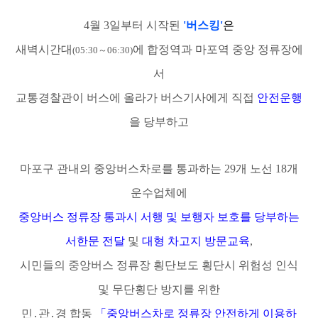
4
월
3
일부터 시작된
'
버스킹
'
은
새벽시간대
에 합정역과 마포역 중앙 정류장에
(05:30
～
06:30)
서
교통경찰관이 버스에 올라가 버스기사에게 직접
안전운행
을 당부하고
마포구 관내의 중앙버스차로를 통과하는
29
개 노선
18
개
운수업체에
중앙버스 정류장 통과시 서행 및 보행자 보호를 당부하는
서한문 전달
및
대형 차고지 방문교육
,
시민들의 중앙버스 정류장 횡단보도 횡단시
위험성 인식
및 무단횡단 방지를 위한
민
․
관
․
경 합동
「
중앙버스차로 정류장 안전하게 이용하