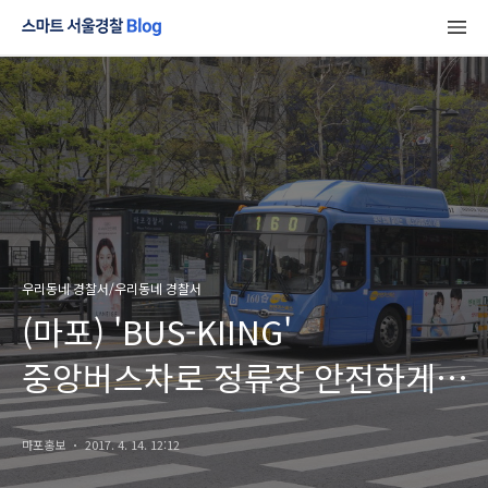
우리동네 경찰서/우리동네 경찰서
(마포) 'BUS-KIING'
중앙버스차로 정류장 안전하게
이용하세요!
마포홍보
2017. 4. 14. 12:12