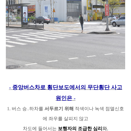
-
중앙버스차로 횡단보도에서의 무단횡단 사고
원인은
-
1.
버스 승
․
하차를
서두르기 위해
적색이나 녹색 점멸신호
에 좌우를 살피지 않고
차도에 들어서는
보행자의 조급한 심리
와
,