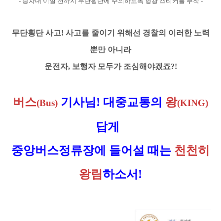
- 승차대 이설 전까지
무단횡단에 주의하도록 형광 스티커를 부착 -
무단횡단 사고! 사고를 줄이기 위해선
경찰의 이러한
노력
뿐만 아니라
운전자, 보행자 모두가
조심해야겠죠?!
버스
기사님
!
대중교통의
왕
(Bus)
(KING)
답게
중앙버스정류장에 들어설 때는
천천히
왕림
하소서
!