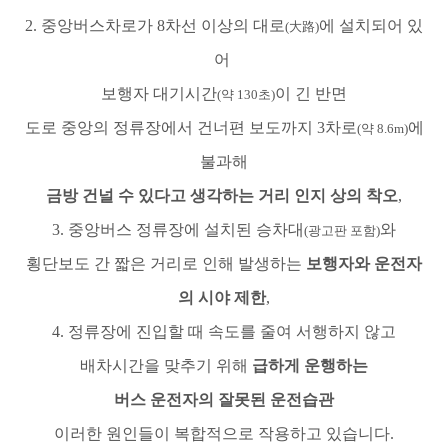
2.
중앙버스차로가
8
차선 이상의 대로
에 설치되어 있
(
大路
)
어
보행자 대기시간
이 긴 반면
(
약
130
초
)
도로 중앙의 정류장에서 건너편 보도까지
3
차로
에
(
약
8.6m)
불과해
금방 건널 수 있다고 생각하는 거리 인지 상의 착오
,
3.
중앙버스 정류장에 설치된 승차대
와
(
광고판 포함
)
횡단보도 간 짧은 거리로 인해 발생하는
보행자와 운전자
의 시야 제한
,
4.
정류장에 진입할 때 속도를 줄여 서행하지 않고
배차시간을 맞추기 위해
급하게 운행하는
버스 운전자의 잘못된 운전습관
이러한 원인들이 복합적으로 작용하고 있습니다
.