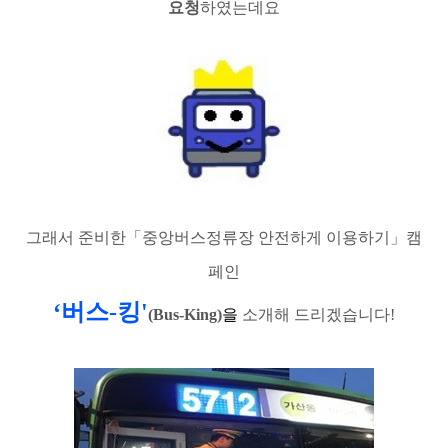
요청
하였는데요
그래서 준비한
「
중앙버스정류장 안전하게 이용하기
」
캠
페인
‘
버스
-
킹
'
(Bus-King)
을
소개해 드리겠습니다
!