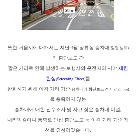
또한 서울시에 대해서는 지난
3
월 정류장 승차대
(
일명 셸
터
)
와 횡단보도 간
짧은 거리로 인해 발생하는 보행자와 운전자의 시야
제한
현상
를
(Screening Effect)
완화하기 위해 이격 거리 기준
(
승차대와 횡단보도 정지 선간
5m)
을 충족하지 않는
승차대에 대한 전수조사 및 사고 잦은 승차대 이설
,
내리막길이나 통학로 인접 횡단보도 등 이격 거리 기준 개
선을 요청하였습니다
.