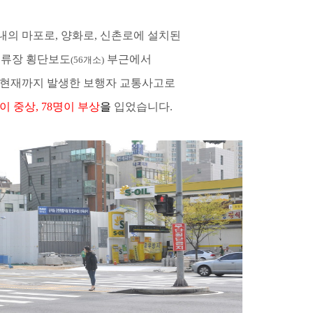
내의 마포로
,
양화로
,
신촌로에 설치된
정류장 횡단보도
부근에서
(56
개소
)
 현재까지 발생한 보행자 교통사고로
이 중상
, 78
명이 부상
을
입었습니다
.