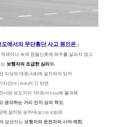
보도에서의 무단횡단 사고 원인은
-
해
적색이나 녹색 점멸신호에 좌우를 살피지 않고
서는
보행자의 조급한 심리
와
,
선 이상의 대로
에 설치되어 있어
(
大路
)
기시간
이 긴 반면
(
약
130
초
)
 건너편 보도까지
3
차로
에 불과해
(
약
8.6m)
고 생각하는 거리 인지 상의 착오
,
장에 설치된 승차대
와
(
광고판 포함
)
인해 발생하는
보행자와 운전자의 시야 제한
,