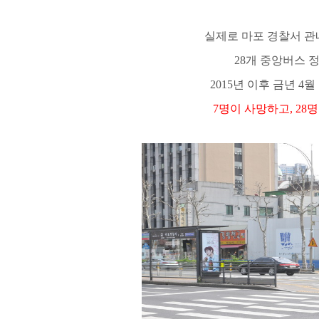
실제로 마포 경찰서 관
28
개 중앙버스 
2015
년 이후 금년
4
월
7
명이 사망하고
, 28
명