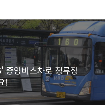
ING' 중앙버스차로 정류장
요!