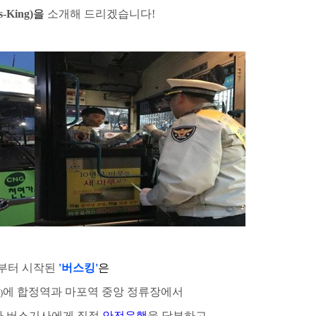
s-King)
을
소개해 드리겠습니다
!
부터 시작된
'
버스킹
'
은
에 합정역과 마포역 중앙 정류장에서
)
가 버스기사에게 직접
안전운행
을 당부하고