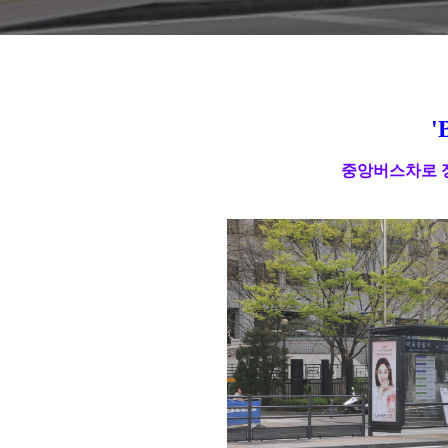
'
중앙버스차로 