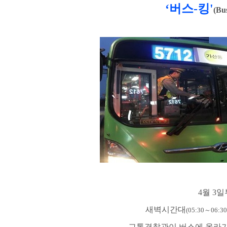
‘
버스
-
킹
'
(Bu
4
월
3
일
새벽시간대
(05:30
～
06:30
교통경찰관이 버스에 올라