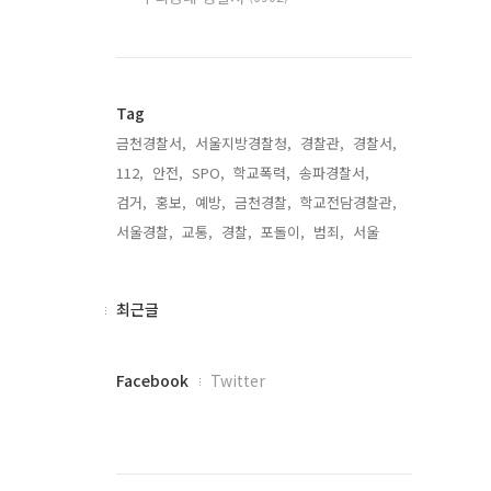
Tag
금천경찰서,
서울지방경찰청,
경찰관,
경찰서,
112,
안전,
SPO,
학교폭력,
송파경찰서,
검거,
홍보,
예방,
금천경찰,
학교전담경찰관,
서울경찰,
교통,
경찰,
포돌이,
범죄,
서울,
최
최근글
근
글
페
Facebook
Twitter
이
스
북
트
위