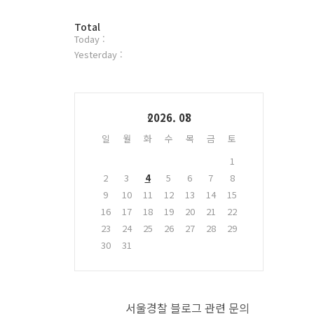
터
방
플
Total
Today :
문
러
자
그
Yesterday :
수
인
Calendar
2026. 08
일
월
화
수
목
금
토
1
2
3
4
5
6
7
8
9
10
11
12
13
14
15
16
17
18
19
20
21
22
23
24
25
26
27
28
29
30
31
서울경찰 블로그 관련 문의