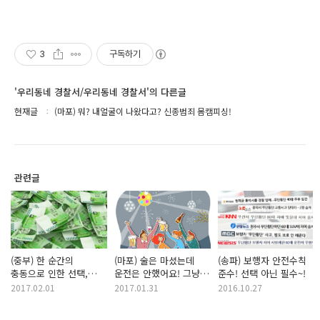
3
구독하기
'우리동네 경찰서/우리동네 경찰서'의 다른글
현재글
(마포) 뭐? 내얼굴이 나왔다고? 신종범죄 몸캠피싱!
관련글
(중부) 한 순간의
(마포) 술은 마셨는데
(송파) 보행자 안전수칙
충동으로 인한 선택,
운전은 안했어요! 그냥
준수! 선택 아닌 필수~!
범죄가 될 수 있습니다.
지켜봤을뿐....
2017.02.01
2017.01.31
2016.10.27