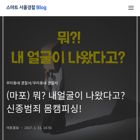
우리동네 경찰서/우리동네 경찰서
(마포) 뭐? 내얼굴이 나왔다고?
신종범죄 몸캠피싱!
마포홍보
2017. 1. 31. 14:56