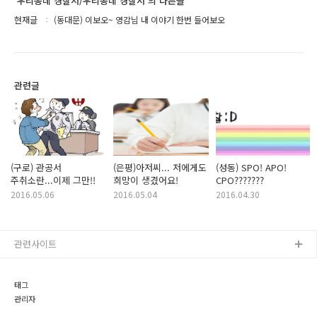
'우리동네 경찰서/우리동네 경찰서'의 다른글
현재글
(동대문) 이보오~ 영감님 내 이야기 한번 들어보오
관련글
(구로) 관공서
(은평)아저씨... 저에게도
(성동) SPO! APO!
주취소란...이제 그만!!
희망이 생겼어요!
CPO???????
2016.05.06
2016.05.04
2016.04.30
관련사이트
태그
관리자