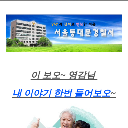
이 보오~ 영감님
내 이야기 한번 들어보오
~