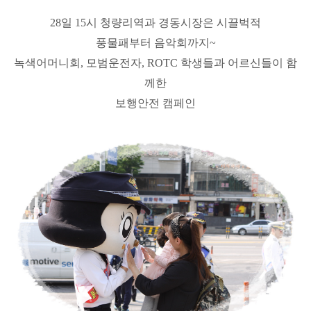
28일 15시 청량리역과 경동시장은 시끌벅적
풍물패부터 음악회까지~
녹색어머니회, 모범운전자, ROTC 학생들과 어르신들이 함
께한
보행안전 캠페인