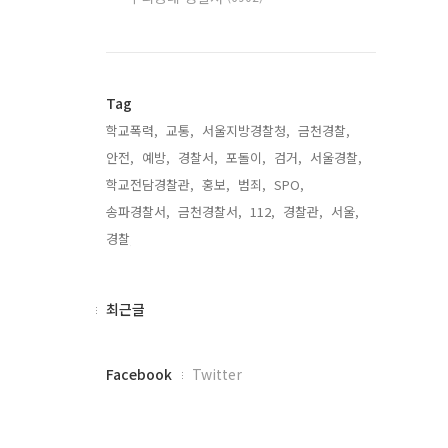
Tag
학교폭력,
교통,
서울지방경찰청,
금천경찰,
안전,
예방,
경찰서,
포돌이,
검거,
서울경찰,
학교전담경찰관,
홍보,
범죄,
SPO,
송파경찰서,
금천경찰서,
112,
경찰관,
서울,
경찰,
최
최근글
근
글
페
Facebook
Twitter
이
스
북