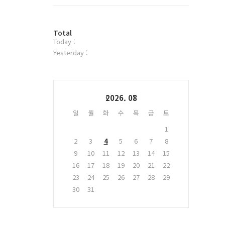
트
위
터
방
플
Total
Today :
문
러
자
그
Yesterday :
수
인
Calendar
2026. 08
일
월
화
수
목
금
토
1
2
3
4
5
6
7
8
9
10
11
12
13
14
15
16
17
18
19
20
21
22
23
24
25
26
27
28
29
30
31