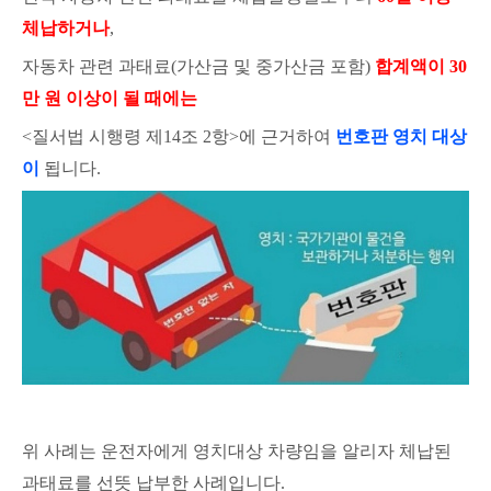
체납하거나
,
자동차 관련 과태료(가산금 및 중가산금 포함)
합계액이 30
만 원 이상이 될 때에는
<질서법 시행령 제14조 2항>에 근거하여
번호판 영치 대상
이
됩니다.
위 사례는 운전자에게 영치대상 차량임을 알리자 체납된
과태료를 선뜻 납부한 사례입니다.