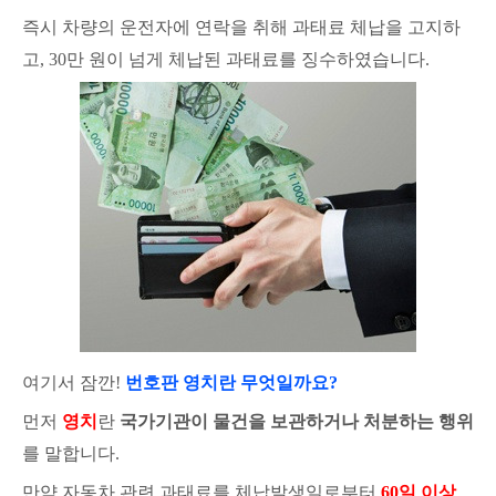
즉시 차량의 운전자에 연락을 취해 과태료 체납을 고지하
고, 30만 원이 넘게 체납된 과태료를 징수하였습니다.
여기서 잠깐!
번호판 영치란 무엇일까요?
먼저
영치
란
국가기관이 물건을 보관하거나 처분하는 행위
를 말합니다.
만약 자동차 관련 과태료를 체납발생일로부터
60일 이상