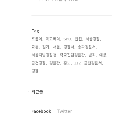
Tag
포돌이,
학교폭력,
SPO,
안전,
서울경찰,
교통,
검거,
서울,
경찰서,
송파경찰서,
서울지방경찰청,
학교전담경찰관,
범죄,
예방,
금천경찰,
경찰관,
홍보,
112,
금천경찰서,
경찰,
최
최근글
근
글
페
Facebook
Twitter
이
스
북