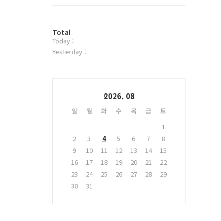
트
위
터
방
플
Total
Today :
문
러
자
그
Yesterday :
수
인
Calendar
2026. 08
일
월
화
수
목
금
토
1
2
3
4
5
6
7
8
9
10
11
12
13
14
15
16
17
18
19
20
21
22
23
24
25
26
27
28
29
30
31