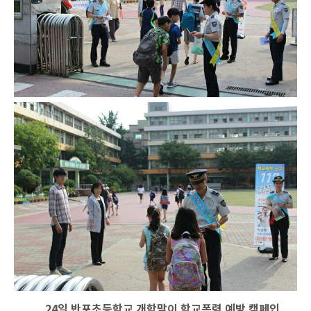
24
일 반포초등학교 개학맞이 학교폭력 예방 캠페인
.