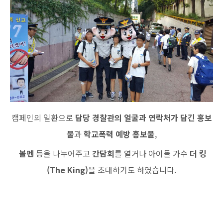
캠페인의 일환으로
담당 경찰관의 얼굴과 연락처가 담긴 홍보
물
과
학교폭력
예
방
홍보물
,
볼펜
등을 나누어주고
간담회
를 열거나 아이돌 가수
더 킹
(The King)
을
초대하기도 하였습니다.