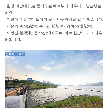
한강 이남에 있는 동작구는 예로부터 나루터가 발달했는
데요.
지명에 '진(津)'이 들어가 곳은 나루터임을 알 수 있습니다.
서울의 광진(廣津), 송파진(松坡津), 양화진(楊花津),
노량진(鷺梁津), 동작진(銅雀津)이 바로 한강의 대표 나루
터입니다.