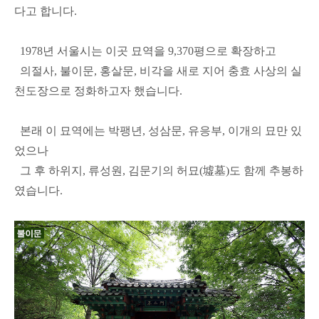
다고 합니다.
1978년 서울시는 이곳 묘역을 9,370평으로 확장하고
의절사, 불이문, 홍살문, 비각을 새로 지어 충효 사상의 실
천도장으로 정화하고자 했습니다.
본래 이 묘역에는 박팽년, 성삼문, 유응부, 이개의 묘만 있
었으나
그 후 하위지, 류성원, 김문기의 허묘(墟墓)도 함께 추봉하
였습니다.