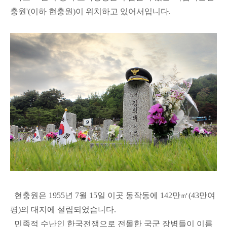
충원'(이하 현충원)이 위치하고 있어서입니다.
현충원은 1955년 7월 15일 이곳 동작동에 142만㎡(43만여
평)의 대지에 설립되었습니다.
민족적 수난인 한국전쟁으로 전몰한 국군 장병들이 이름