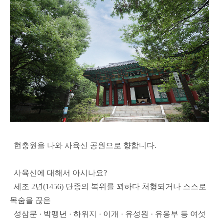
현충원을 나와 사육신 공원으로 향합니다.
사육신에 대해서 아시나요?
세조 2년(1456) 단종의 복위를 꾀하다 처형되거나 스스로
목숨을 끊은
성삼문 · 박팽년 · 하위지 · 이개 · 유성원 · 유응부 등 여섯