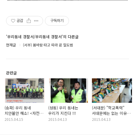
공감
구독하기
'우리동네 경찰서/우리동네 경찰서'의 다른글
현재글
(서부) 봄바람 타고 따라 온 절도범
관련글
(송파) 우리 동네
(성동) 우리 동네는
(서대문) "학교폭력"
치안불안 해소! <자전거
우리가 지킨다 !!!
서대문에는 없는 이유가
순찰대>
있었네-
2015.04.15
2015.04.13
2015.04.13