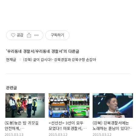
공감
구독하기
'우리동네 경찰서/우리동네 경찰서'의 다른글
현재글
(강북) 같이 갑시다!- 강북경찰과 강북구청 손잡아
관련글
(도봉)늦은 밤 귀갓길
<선선선> 3선이 모두
(강북) 강북경찰서에는
안전하게,
모였다!! 마포경찰서,
노래하는 훈남이 있다?
"여성안심귀가 서비스"
마포구청, 운수업계~
없다?
2015.03.13
2015.03.12
2015.03.12