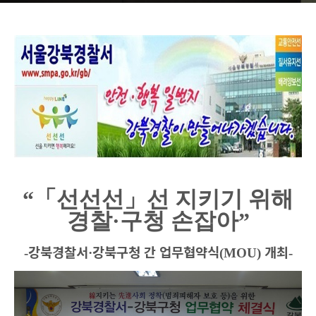
“
「
선선선
」선
지키기 위해
경찰
·구청
손잡아
”
강북경찰서
강북구청 간 업무협약식
개최
-
·
(MOU)
-