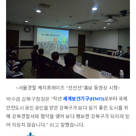
서울경찰 캐치프레이즈
선선선
홍보 동영상 시청
<
“
”
>
작년
세계보건기구
로부터 국제
박수겸 강북구청장은 “
(HWO)
안전도시 공인 승인을 받은 강북구가
보다 살기 좋은 도시를 위
해 강북경찰서와 협약을 맺어 보다 행보한 강북구가 되리라 믿
어 의심치 않습니다.
말했습니다.
” 라고