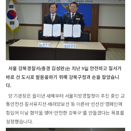
서울 강북경찰서
총경 김성완
는 지난
안전하고 질서가
(
)
9일
바로 선 도시로 발돋움하기 위해 강북구청과 손을 잡았습니
다
.
양 기관장은 을미년 새해부터 서울지방경찰청이 추진 중인 교
통안전선
질서유지선
배려양보선 등 이른바
선선선
캠페인에
·
·
‘
’
힘입어 이날 협약을 맺어
안전한 강북구
를 만들겠다는 목표를
‘
’
설정했습니다
.