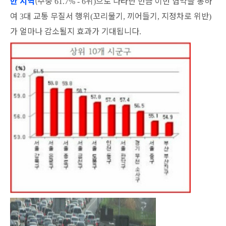
한 지역
(
주중
위
으로 나타난 만큼 이번 협약을 통하
61.7% - 6
)
여
대 교통 무질서 행위
꼬리물기
끼어들기
지정차로 위반
3
(
,
,
)
가 얼마나 감소될지 효과가 기대됩니다
.