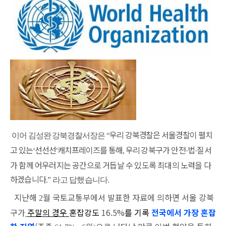
우리 강북경찰은 서울경찰이 펼치
이어 김성완 강북경찰서장은 “
고 있는
선선선
캐치프레이즈를 통해
우리
강북구가 안전
법
질서
‘
’
,
·
·
가 함께 어우러지는 공간으로 거듭날 수 있도록 최대의 노력을 다
하겠습니다
.” 라고 답했습니다.
지난해
월 국토교통부에서 발표한 자료에 의하면 서울 강북
2
구가
주말의 경우
혼잡강도
16.5%
를 기록
전국에서 가장 혼잡