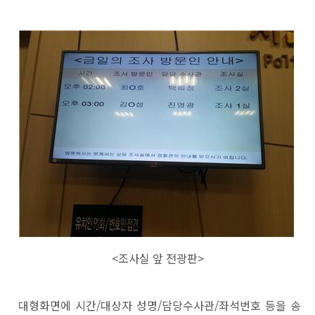
<조사실 앞 전광판>
대형화면에 시간/대상자 성명/담당수사관/좌석번호 등을 송