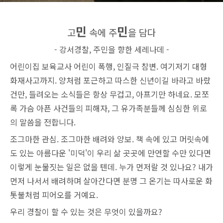
민
민
고
속에 주
을 담다
- 강서경찰, 주민을 향한 세레나데 -
어린이집 보육교사 어린이 폭행, 인질극 참변. 여기저기 대형
화재사고까지. 양처럼 포근하고 따스한 신년이길 바라고 바랐
건만, 들려오는 소식들은 항상 무겁고, 아프기만 하네요. 모쪼
록 가슴 아픈 사건들의 피해자, 그 유가족분들께 심심한 위로
의 말씀을 전합니다.
조그마한 관심. 조그마한 배려와 양보. 책 속에 있고 머릿속에
도 있는 아름다운 '미덕'이 우리 삶 곳곳에 만연할 수만 있다면
이렇게 눈물짓는 일은 없을 텐데. 누가 먼저랄 것 있나요? 내가
먼저 나서서 배려하며 살아간다면 분명 그 온기는 따사로운 화
톳불처럼 피어오를 거예요.
우리 경찰이 할 수 있는 것은 무엇이 있을까요?