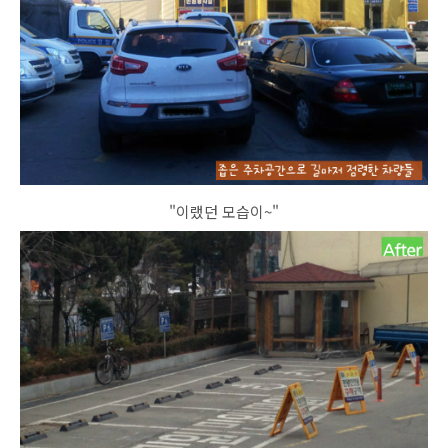
"이랬던 모습이~"