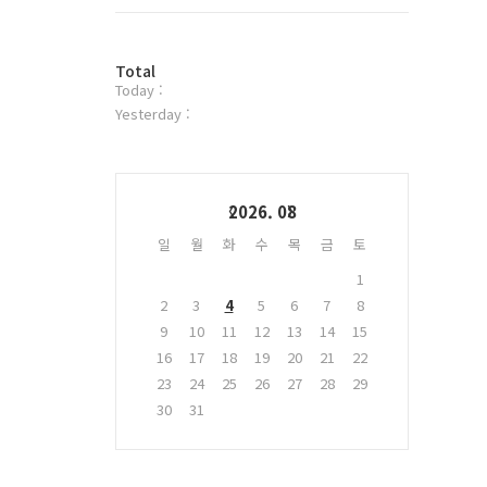
트
위
터
방
플
Total
Today :
문
러
자
그
Yesterday :
수
인
Calendar
2026. 08
일
월
화
수
목
금
토
1
2
3
4
5
6
7
8
9
10
11
12
13
14
15
16
17
18
19
20
21
22
23
24
25
26
27
28
29
30
31