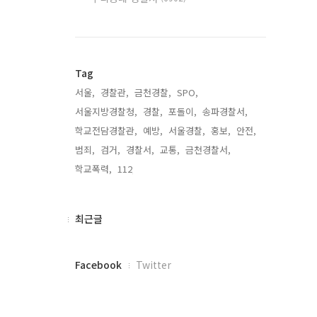
Tag
서울,
경찰관,
금천경찰,
SPO,
서울지방경찰청,
경찰,
포돌이,
송파경찰서,
학교전담경찰관,
예방,
서울경찰,
홍보,
안전,
범죄,
검거,
경찰서,
교통,
금천경찰서,
학교폭력,
112,
최
최근글
근
글
페
Facebook
Twitter
이
스
북