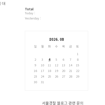
 대
터
방
플
Total
Today :
문
러
자
그
Yesterday :
수
인
Calendar
2026. 08
일
월
화
수
목
금
토
1
2
3
4
5
6
7
8
9
10
11
12
13
14
15
16
17
18
19
20
21
22
23
24
25
26
27
28
29
30
31
서울경찰 블로그 관련 문의