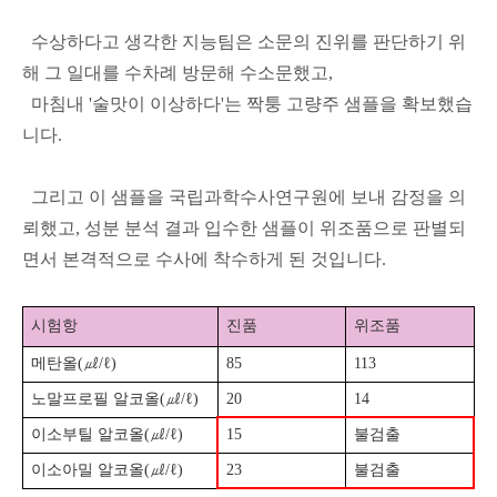
수상하다고 생각한 지능팀은 소문의 진위를 판단하기 위
해 그 일대를 수차례 방문해 수소문했고,
마침내 '술맛이 이상하다'는 짝퉁 고량주 샘플을 확보했습
니다.
그리고 이 샘플을 국립과학수사연구원에 보내 감정을 의
뢰했고, 성분 분석 결과 입수한 샘플이 위조품으로 판별되
면서 본격적으로 수사에 착수하게 된 것입니다.
시험항
진품
위조품
메탄올(㎕/ℓ)
85
113
노말프로필 알코올(㎕/ℓ)
20
14
이소부틸 알코올(㎕/ℓ)
15
불검출
이소아밀 알코올(㎕/ℓ)
23
불검출