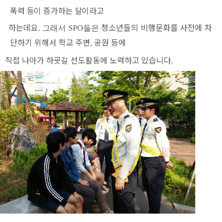
폭력 등이 증가하는 달이라고
하는
데요
청소년들의 비행문화를 사전에 차
.
그래서 SPO들은
단하기 위해서
학교 주변
공원
등에
,
직접 나아가 하굣길
선도활동에 노력하고 있습니다
.