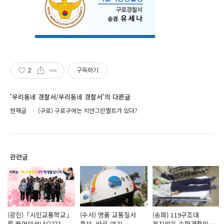
2
구독하기
'우리동네 경찰서/우리동네 경찰서'의 다른글
현재글
(구로) 구로구에는 치안그린벨트가 있다?
관련글
(광진)「시민교통학교」
(수서) 명품 교통질서
(송파) 119구조대
를 들어보셨나요???
홍보, 바로 여기
못지않은 송파경찰의