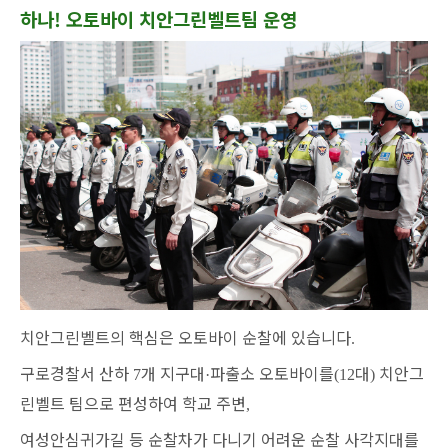
하나! 오토바이 치안그린벨트팀 운영
치안그린벨트의 핵심은 오토바이 순찰에 있습니다
.
구로경찰서 산하
개 지구대
파출소 오토바이를
대
치안그
7
·
(12
)
린벨트 팀으로 편성하여 학교 주변
,
여성안심귀가길 등 순찰차가 다니기 어려운 순찰 사각지대를