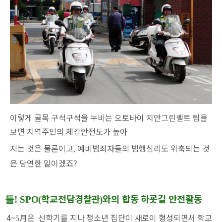
이렇게 골목 구석구석을 누비는 오토바이 치안그린벨트 팀을
보면 지역주민의 체감안전도가 높아
지는
것은 물론이고
예비범죄자들의 범행심리도 위축되는 것
,
은 당연한 일이겠죠?
학교전담경찰관
와의 합동 하굣길 안전활동
둘! SPO(
)
4~
月
은
신학기를 지나 청소년 집단이 새로이 형성
되면서 학교
5