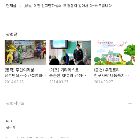
현재글
(성동) 이젠 신고만하십쇼 !!! 경찰이 알아서 다~해드립니다
관련글
(동작) 주민여러분~~
(마포) 기타리스트
(금천) 우정트리
잠깐만요~~주민설명회좀
송준한 SPO의 감성
친구사랑 나눔쪽지
보고 가실께요~
STORY :)
캠페인
2014.03.28
2014.03.27
2014.03.27
관련사이트
태그
관리자