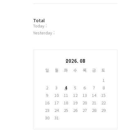
트
위
터
방
플
Total
Today :
문
러
자
그
Yesterday :
수
인
Calendar
2026. 08
일
월
화
수
목
금
토
1
2
3
4
5
6
7
8
9
10
11
12
13
14
15
16
17
18
19
20
21
22
23
24
25
26
27
28
29
30
31