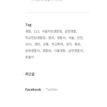
Tag
경찰,
112,
서울지방경찰청,
금천경찰,
학교전담경찰관,
범죄,
경찰서,
서울,
안전,
SPO,
예방,
교통,
학교폭력,
검거,
홍보,
송파경찰서,
경찰관,
서울경찰,
금천경찰서,
포돌이,
최
최근글
근
글
페
Facebook
Twitter
이
스
북