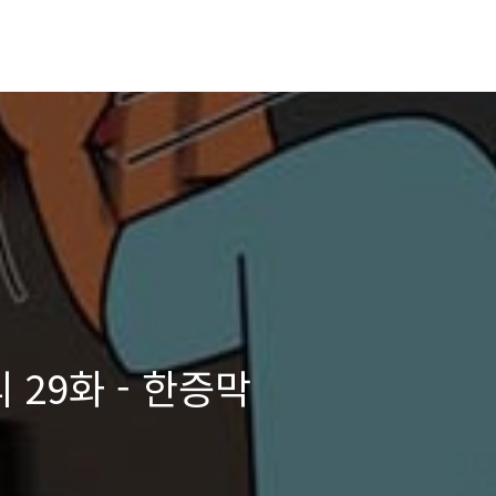
 29화 - 한증막