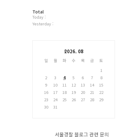
터
방
플
Total
Today :
문
러
자
그
Yesterday :
수
인
Calendar
2026. 08
일
월
화
수
목
금
토
1
2
3
4
5
6
7
8
9
10
11
12
13
14
15
16
17
18
19
20
21
22
23
24
25
26
27
28
29
30
31
서울경찰 블로그 관련 문의