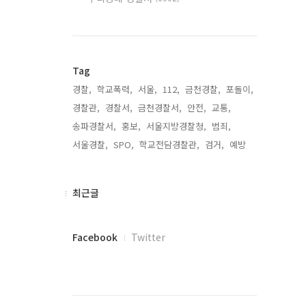
Tag
경찰,
학교폭력,
서울,
112,
금천경찰,
포돌이,
경찰관,
경찰서,
금천경찰서,
안전,
교통,
송파경찰서,
홍보,
서울지방경찰청,
범죄,
서울경찰,
SPO,
학교전담경찰관,
검거,
예방,
최
최근글
근
글
페
Facebook
Twitter
이
스
북
트
위