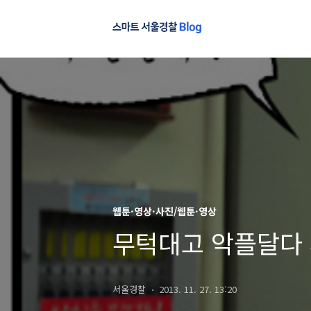
웹툰·영상·사진/웹툰·영상
무턱대고 악플달다
서울경찰
2013. 11. 27. 13:20