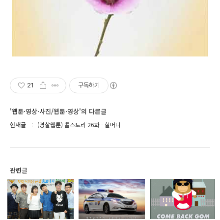
21
구독하기
'웹툰·영상·사진/웹툰·영상'의 다른글
현재글
(경찰웹툰) 뽈스토리 26화 - 할머니
관련글