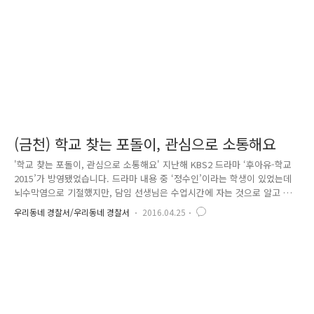
범죄자..
(금천) 학교 찾는 포돌이, 관심으로 소통해요
'학교 찾는 포돌이, 관심으로 소통해요' 지난해 KBS2 드라마 ‘후아유-학교
2015’가 방영됐었습니다. 드라마 내용 중 ‘정수인’이라는 학생이 있었는데
뇌수막염으로 기절했지만, 담임 선생님은 수업시간에 자는 것으로 알고 전
혀 관심을 갖지 않았습니다. 수업시간이 끝날 때도, 하교한 뒤에도 누구도
우리동네 경찰서/우리동네 경찰서
2016.04.25
‘정수인’에게 관심을 두지 않았습니다. 결국 ‘정수인’은 무관심이라는 폭력
으로 인해 너무도 허무하고 외롭게 홀로 교실에서 죽었습니다. 이 드라마
는 시청자들에게 ‘가장 무서운 폭력은 무관심’이라는 메시지를 전달했는데
요. 하지만, 위와 같이 일이 꼭 드라마 속에서만 일어나는 일은 아닙니다.
실제로 2014년 2차 학교폭력 실태조사 결과, 학교폭력을 목격한 후 모른
척 한 이유에 대해 “관심이 없어서”라는 답변이 2..