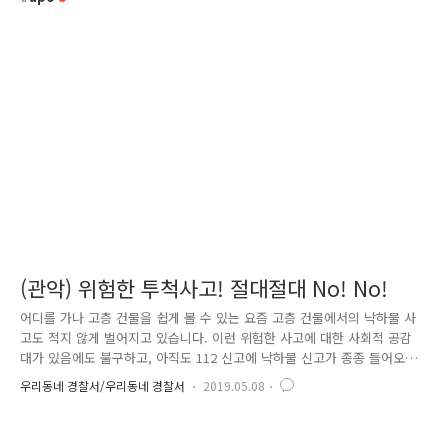
(관악) 위험한 투척사고! 절대절대 No! No!
어디를 가나 고층 건물을 쉽게 볼 수 있는 요즘 고층 건물에서의 낙하물 사
고도 적지 않게 벌어지고 있습니다. 이런 위험한 사고에 대한 사회적 공감
대가 있음에도 불구하고, 아직도 112 신고에 낙하물 신고가 종종 들어오고
있는 형편입니다. 저희 관악경찰서에서 몇 차례 낙하물 신고가 들어왔었는
우리동네 경찰서/우리동네 경찰서
2019.05.08
데요. 아무리 작은 물건이라도 고층 건물에서 투척 시 중력가속도에 의해
위험한 흉기로 바뀔 수 있습니다. 만약 낙하물로 인해 다른사람의 재물에
피해를 입힌다면? 고의 여부 고의성 있을 때 고의성 없을 때 처벌규정 [재