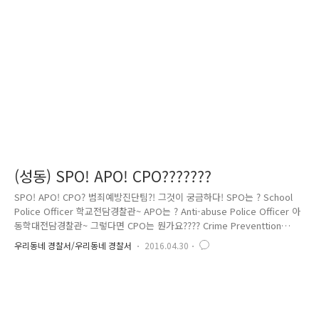
물손괴] 3년이하의 징역 또는 700만원 이하의 벌금 형법상 처벌 X 그러나
민사상 손해배상 다치게 했거나 사망에 이르게 했다면? 고의 여부 고의성
있을 때 고의성 없을 때 처벌규정 [상해] 7년이하의 징역..
(성동) SPO! APO! CPO???????
SPO! APO! CPO? 범죄예방진단팀?! 그것이 궁금하다! SPO는 ? School
Police Officer 학교전담경찰관~ APO는 ? Anti-abuse Police Officer 아
동학대전담경찰관~ 그렇다면 CPO는 뭔가요???? Crime Preventtion
Officer를 뜻합니다. 바로 범죄예방진단팀인데요. 4월부터 전국 11개 경찰
우리동네 경찰서/우리동네 경찰서
2016.04.30
서에 시범운영을 하고 있고, 서울에는 성동서를 비롯하여 관악, 동작서에
서 범죄예방진단팀이 운영되고 있습니다. Q : 무슨일을 하나요??? 범죄예
방진단팀은 지역단위의 범죄취약요소를 전문적으로 진단하고 범죄환경을
개선, 범죄를 예방하는 환경을 만드는 역할을 하고 있습니다. 예를 들면~
으슥한 골목길에 가로등을 설치하거나 공원 사각지대에 CCTV를 설치해서