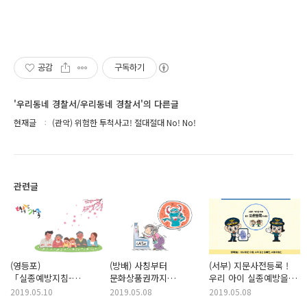
공감
구독하기
'우리동네 경찰서/우리동네 경찰서'의 다른글
현재글
(관악) 위험한 투척사고! 절대절대 No! No!
관련글
(영등포)
(방배) 사칭부터
(서부) 지문사전등록 !
「실종예방지침-
문화상품권까지
우리 아이 실종예방을
코드아담제도」우리가족
진화하는 보이스피싱,
위해 신청해주세요.
2019.05.10
2019.05.08
2019.05.08
행복 꿀팁!
주의하세요!