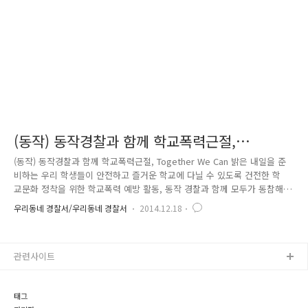
그라피’를 배워보고자 우리 '서우회' 청소년 친구들이 종로경찰서로..
(동작) 동작경찰과 함께 학교폭력근절,
Together We can
(동작) 동작경찰과 함께 학교폭력근절, Together We Can 밝은 내일을 준
비하는 우리 학생들이 안전하고 즐거운 학교에 다닐 수 있도록 건전한 학
교문화 정착을 위한 학교폭력 예방 활동, 동작 경찰과 함께 모두가 동참해
볼까요? 배드민턴 프로그램을 통한 찾아가는 범죄예방교실이에요 학교폭
우리동네 경찰서/우리동네 경찰서
2014.12.18
력 근절을 위해서라면 어디든 달려가는 동작 경찰~!! 친구들과 선생님, 그
리고 학교전담경찰관과 함께 배드민턴을 즐기며 몸과 마음으로 소통하고,
간식도 먹으며 그동안 학업으로 인해 소홀했던 친구와의 대화도 나누었어
관련사이트
요~^^ 학업에 대한 스트레스를 폭력이 아닌 운동으로 승화하며, 학교폭력
예방도 함께~!! 동작 경찰과 동작 청소년 문화의 집이 공동으로 제공하는
학교폭력 예방 어울림 프로그램, 학생들에게 학교폭력에 대한 경각심..
태그