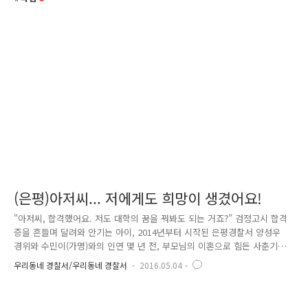
(은평)아저씨... 저에게도 희망이 생겼어요!
"아저씨, 합격했어요. 저도 대학의 꿈을 꿔봐도 되는 거죠?” 검정고시 합격
증을 흔들며 달려와 안기는 아이, 2014년부터 시작된 은평경찰서 양성우
경위와 수민이(가명)와의 인연 몇 년 전, 부모님의 이혼으로 힘든 사춘기
시절을 보내고 있을 때 바쁘게 일을 해야 하루 생계비를 겨우 벌 수 있는
우리동네 경찰서/우리동네 경찰서
2016.05.04
어머니 대신에 4살 동생을 돌봐야 했던 수민이는 학업을 그만둘 수밖에 없
었다고 하는데요. 경찰서 학교 밖 청소년 프로그램을 통해 그 아이를 알게
된 양 경위, 고민을 얘기할 수 있어 마음이 편해졌다는 수민이를 보며 “아