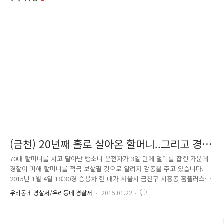
(금천) 20년째 홀로 살아온 할머니..그리고 경찰
관
70대 할머니를 치고 달아난 뺑소니 운전자가 3일 만에 덜미를 잡힌 가운데
경찰이 피해 할머니를 적극 보살필 것으로 알려져 감동을 주고 있습니다.
2015년 1월 4일 18:30경 승용차 한 대가 서울시 금천구 시흥동 홈플러스
방면에서 손수레를 세워두고 파지를 줍던 70대 할머니를 충격하고 조치 없
우리동네 경찰서/우리동네 경찰서
2015.01.22
이 도주하고 행방을 감췄습니다. 서울 금천 경찰서는 우측 발목 및 팔이 골
절되고 피를 흘리는 중상을 입은 할머니를 인근 병원으로 긴급 후송하여
소중한 생명을 구함과 동시에 끈질기고 치밀한 탐문 끝에 1월 7일 14:30경