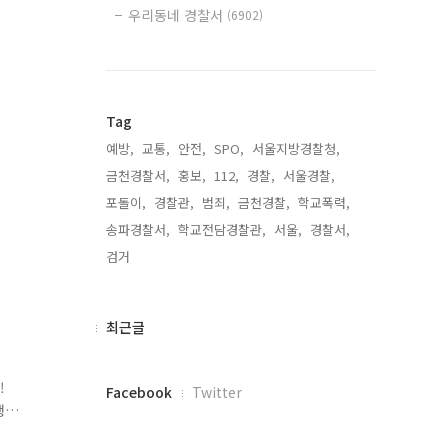
우리동네 경찰서
(6902)
Tag
예방,
교통,
안전,
SPO,
서울지방경찰청,
금천경찰서,
홍보,
112,
경찰,
서울경찰,
포돌이,
경찰관,
범죄,
금천경찰,
학교폭력,
송파경찰서,
학교전담경찰관,
서울,
경찰서,
검거,
최
최근글
근
글
!
페
Facebook
Twitter
행
이
스