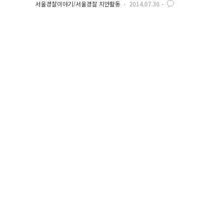
서울경찰이야기/서울경찰 치안활동
2014.07.30
가를 계획한 종행씨~ 들뜬 마음에 설렜는지 잠을 설쳤나 봐요~ 눈
을 ..