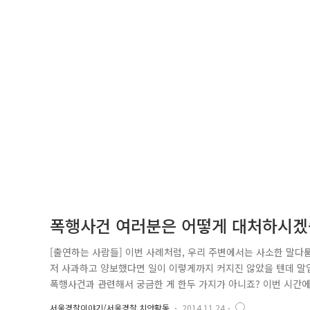
폭행사건 여러분은 어떻게 대처하시겠
[출연하는 사람들] 이번 사례처럼, 우리 주변에서는 사소한 말다
저 사과하고 양보했다면 일이 이렇게까지 커지진 않았을 텐데 말입
폭행사건과 관련해서 궁금한 게 한두 가지가 아니죠? 이번 시간
죄란? 폭행사건으로 지구대로 인계된 A남 · B남 · C남 · D남
서울경찰이야기/서울경찰 치안활동
2014.11.24