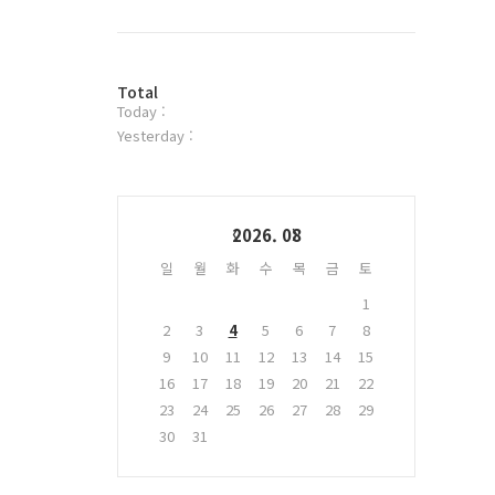
북
트
위
터
방
플
Total
Today :
문
러
자
그
Yesterday :
수
인
Calendar
2026. 08
일
월
화
수
목
금
토
1
2
3
4
5
6
7
8
9
10
11
12
13
14
15
16
17
18
19
20
21
22
23
24
25
26
27
28
29
30
31