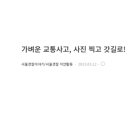
가벼운 교통사고, 사진 찍고 갓길로!
서울경찰이야기/서울경찰 치안활동
2015.03.12