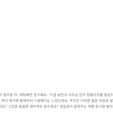
자의 업무용 PC 바탕화면 문구예요~ 이걸 보면서 사무실 안의 찜통더위를 열심
 바다 생각에 벌써부터 시원해지는 느낌인데요. 하지만 이러한 들뜬 마음과 달
시나요? 그만큼 꼼꼼한 대비책은 필수겠죠? 경찰관이 알려주는 여름 휴가철 범죄
법을 소개해 드릴게요! 룰루랄라~♬ 올여름엔 여자 친구와 유명 해수욕장으로 