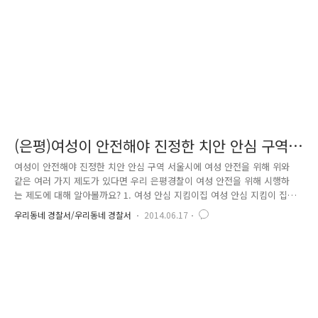
보도의 적치물, 보도턱 등에 인하여 보도의 통행을 하지 못하고 차도로
다..
(은평)여성이 안전해야 진정한 치안 안심 구역
입니다.
여성이 안전해야 진정한 치안 안심 구역 서울시에 여성 안전을 위해 위와
같은 여러 가지 제도가 있다면 우리 은평경찰이 여성 안전을 위해 시행하
는 제도에 대해 알아볼까요? 1. 여성 안심 지킴이집 여성 안심 지킴이 집이
란? 성폭력 등 성범죄 예방을 위해 위급 상황 시 긴급 대피 및 112신고(비
우리동네 경찰서/우리동네 경찰서
2014.06.17
상벨연결시스템) 대신해주고 여성을 안전하게 지키는 곳으로 현재 편의점
에 설치, 확대 시행 중입니다. 은평에서 여성이 안심하고 지내려면? 2.
SOS- POL입니다. S0S-POL(Save Our Ships - Police)이란? 여성 안심
치안대책의 하나로 위급한 상황에서 스마트폰만 접촉하면 신고를 할 수 있
는 시스템으로 관내 여성 1인 근무업소를 중심으로 설치하였습니다. 가게
운영 유지비 때문에 CCTV, 무인경비..