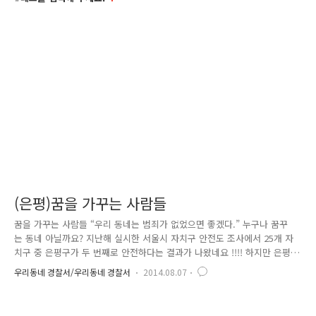
(은평)꿈을 가꾸는 사람들
꿈을 가꾸는 사람들 “우리 동네는 범죄가 없었으면 좋겠다.” 누구나 꿈꾸
는 동네 아닐까요? 지난해 실시한 서울시 자치구 안전도 조사에서 25개 자
치구 중 은평구가 두 번째로 안전하다는 결과가 나왔네요 !!!! 하지만 은평
구 주민들의 체감치안 만족도는 어떨까요? 주민들은 올 상반기에 실시한 4
우리동네 경찰서/우리동네 경찰서
2014.08.07
대 사회악 체감 안전도 조사에서 어두운 골목길, 방치된 건물, 비행청소년
들과 술 취한 사람들이 모여 있는 장소가 많은 것을 불안 요소로 꼬집으며
체감안전 지수가 낮다고 하였습니다. 그래서 시작했습니다. 치안 체감 만족