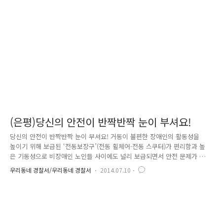
도를 높여주고 무질서 해소를 위한 『Clean 프로젝트』 우범지역인 공원
을 밝혀 줄 “벽화 그리기” 『Clean 프로젝트』는 주민들의 의견을 반영하
여 학교 주변 학생들의 흡연구역, 소란 장소, 주취자가 많..
(은평)당신의 안전이 반짝반짝 눈이 부셔요!
당신의 안전이 반짝반짝 눈이 부셔요! 거동이 불편한 장애인의 활동성을
높이기 위해 보급된 ‘전동보장구’(전동 휠체어·전동 스쿠터)가 편리함과 높
은 기동성으로 비장애인 노인들 사이에도 널리 보급되면서 안전 문제가 이
슈로 떠오르고 있는데요. 전동 휠체어와 전동 스쿠터의 보급은 늘어난 반
우리동네 경찰서/우리동네 경찰서
2014.07.10
면 이를 이용하는 장애인과 노인들에 대한 안전운행 교육이 제대로 이뤄지
지 않아 사고가 잇따르고 있다고 합니다. 또 정부에서는 2005년 4월부터
이들의 이동권을 확보를 위하여 전동휠체어 & 전동 스쿠터의 보급을 무상
또는 80%의 구매지원 등을 하고 있어 급속적인 증가추세인데요. 날로 늘
어가는 전동휠체어 등은 법적으로는 인도로만 다녀야 하지만 현실적으로는