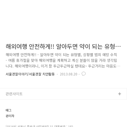
해외여행 안전하게!! 알아두면 약이 되는 유형
별, 상황별 범죄 예방 수칙
해외여행 안전하게!! - 알아두면 약이 되는 유형별, 상황별 범죄 예방 수칙
- 여름 휴가철을 맞아 해외여행을 계획하고 계신 분들이 많을 거라 생각됩
니다. 해외여행이라니, 이거 참 두근두근하실 텐데요~ 두근거리는 마음도
좋지만 그럴수록 안전에 대비하는 자세가 필요할 것 같아요~ 언제 어디에
서울경찰이야기/서울경찰 치안활동
2013.08.20
서 무슨 일이 벌어질지는 아무도 모르니까요. 들뜬 마음에 방심하는 사이
여행객을 표적으로 하는 범죄가 자주 발생하곤 하는데요. 내 몸은 내가 지
킨다!! 이번에는 안전한 해외여행을 위한 '해외 여행지에서의 범죄 예방 수
관련사이트
칙’에 대해 알려드리겠습니다. 해외여행 전 체크리스트 우선 해외여행 전
미리 체크해야 할 사항에 대해서 알려드릴게요. 안전한 해외여행을 위해서
는 기본적인 사항을 꼼꼼하게 챙기는 것이 중요해요. 1. 해외여행..
태그
관리자
[03169] 서울시 종로구 사직로8길 31 대표번호 : 182