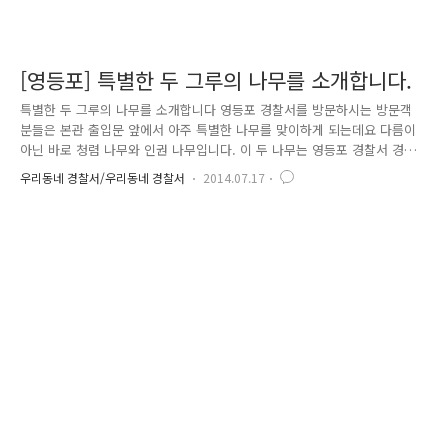
[영등포] 특별한 두 그루의 나무를 소개합니다.
특별한 두 그루의 나무를 소개합니다 영등포 경찰서를 방문하시는 방문객
분들은 본관 출입문 앞에서 아주 특별한 나무를 맞이하게 되는데요 다름이
아닌 바로 청렴 나무와 인권 나무입니다. 이 두 나무는 영등포 경찰서 경찰
관들의 인권보호 의지와 청렴한 공직자의 자세를 자신의 다짐으로 적어서
우리동네 경찰서/우리동네 경찰서
2014.07.17
두 나무에 매달아 놓은 것인데요 가지만 앙상하던 나무에 수많은 열매가
자라나고 있습니다. 영등포 경찰서 경제3팀장은 수많은 고소, 고발 사건과
진정사건으로 경찰서를 찾아오는 시민들에게 조금이나마 친절한 경찰이 되
고자 "시민에게 친절한 경찰이 되자"고 다짐을 적어주셨고요 여성청소년과
황호봉 경위는 "피해자 보호에 정성으로 노력하겠습니다" 유치관리계장 이
창우 경감은 " 인권에 대한 우리의 의자가 전국 경찰에게 뻗어나가고 국민
들 마..