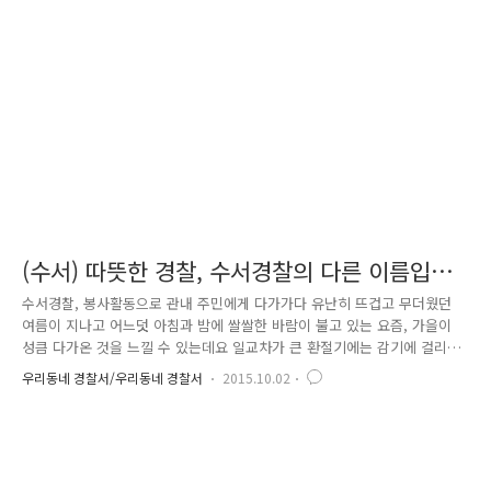
3월 10일부터 경찰서 내 '청렴 콜 센터'를 설치·운영 중있습니다. '청렴 콜
센터' 사무실에는 경찰관 2명이 근무 중에 있는데요. 같이 만나보시죠.^^
"안녕하세요. ^^ 많이 바쁘시죠?" 점심시간 ..
(수서) 따뜻한 경찰, 수서경찰의 다른 이름입니
다♥
수서경찰, 봉사활동으로 관내 주민에게 다가가다 유난히 뜨겁고 무더웠던
여름이 지나고 어느덧 아침과 밤에 쌀쌀한 바람이 불고 있는 요즘, 가을이
성큼 다가온 것을 느낄 수 있는데요 일교차가 큰 환절기에는 감기에 걸리
기 쉬우니 건강에 유의하시기 바랍니다!! 이런 쌀쌀한 날씨에 수서경찰에
우리동네 경찰서/우리동네 경찰서
2015.10.02
서 훈훈한 이야기가 들려오고 있는데요. 그 이야기.. 한번 들어보실래요?
지난 3월부터 매주 수서경찰서 청렴 동아리 청수회에서 소외된 독거노인
등 사회적 약자를 배려하는 마음으로 어르신들의 자택으로 직접 찾아가 도
시락 배달 봉사활동을 하고 있습니다. 어르신들 중에는 생계유지가 어려운
탓에 끼니를 거르시기도 하고, 매일 혼자 지내시는 까닭에 많은 외로움을