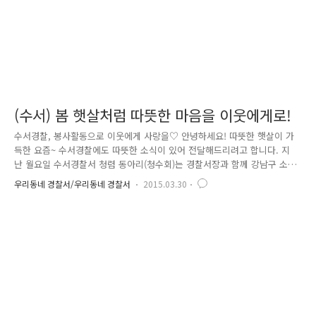
(수서) 봄 햇살처럼 따뜻한 마음을 이웃에게로!
수서경찰, 봉사활동으로 이웃에게 사랑을♡ 안녕하세요! 따뜻한 햇살이 가
득한 요즘~ 수서경찰에도 따뜻한 소식이 있어 전달해드리려고 합니다. 지
난 월요일 수서경찰서 청렴 동아리(청수회)는 경찰서장과 함께 강남구 소
재 한국 한 아름 복지회 부설 노인센터를 방문하였습니다. 안전한 수서, 행
우리동네 경찰서/우리동네 경찰서
2015.03.30
복한 주민. 청수회가 함께 수서경찰서 청수회에서 제작한 플래카드도 보이
네요!! 오늘 봉사활동에 같이 참여한 윤희근 수서경찰서장입니다. 평소 이
웃에게 사랑을 베푸는 “따뜻한 경찰”을 목표로 봉사활동을 자주 다니는 경
찰서장입니다^^ 오늘의 할 일은 정성스럽게 만들어진 음식들을 포장하고
관내 혼자 사시는 배달하는 역할인데요! 우와~ 엄청 맛있겠다! ^0^ 우리 수
서경찰 직원들~ 부모님 같은 어르신들을 위한 음식이라 더욱더 정성을 들..