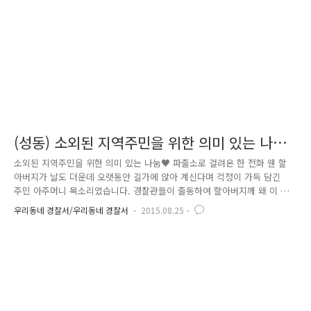
느끼신다고 합니다. 손수 만든 도시락을 어르신을 찾아가 전달해드리고, 불
편..
(성동) 소외된 지역주민을 위한 의미 있는 나눔
♥
소외된 지역주민을 위한 의미 있는 나눔♥ 파출소로 걸려온 한 전화 웬 할
아버지가 날도 더운데 오랫동안 길가에 앉아 계신다며 걱정이 가득 담긴
주민 아주머니 목소리였습니다. 경찰관들이 출동하여 할아버지께 왜 이 곳
에 앉아 계시는지 묻자, 혼자 사는데 너무 적적하여 잠시 바람이라도 쐬러
우리동네 경찰서/우리동네 경찰서
2015.08.25
나왔다가 더운 날씨에 기력을 잃고 계속 앉아있게 됐다고 말씀하셨습니다.
직원들이 할아버지를 부축하여 순찰차로 모시고 도란도란 이야기를 나누며
집에 도착할 때까지 말동무가 되어드렸습니다. 이 같은 소식을 접하고 성
동경찰서 청렴동아리 푸름방에서는 소외된 이웃, 주민들을 위해 무엇인가
도움을 줄 수 없을까 고민하기 시작했는데요 ^^ 여기서 잠깐! 청렴동아리
푸름방이란??? 청렴이라는 단어에서 알 수 있듯이 의무위반을 근절하고 올
곧..