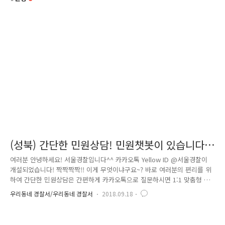
(성북) 간단한 민원상담! 민원챗봇이 있습니다
♥
여러분 안녕하세요! 서울경찰입니다^^ 카카오톡 Yellow ID @서울경찰이
개설되었습니다! 짝짝짝짝!! 이게 무엇이냐구요~? 바로 여러분의 편리를 위
하여 간단한 민원상담은 간편하게 카카오톡으로 질문하시면 1:1 맞춤형 답
변으로 받아보실 수 있는 기능이랍니다! 바로 민원챗봇이죠^^* 그럼 민원
우리동네 경찰서/우리동네 경찰서
2018.09.18
챗봇! "서울경찰" 플러스친구랑 대화하는법에 대해서 알아볼까요? 여러분!
폰에 카카오톡은 다운받으셨나요?~ 혹시 안받으셨으면 카카오톡을 다운받
아주세요~ 먼저 카카오톡을 들어가셔서 친구추가를 해주셔야 하는데요! 윗