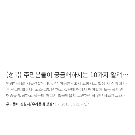
쪽 돋보기 보이시나요~ 돋보기 클릭해주시구요! '서울경찰'을 입력해주세
요! 그러면 서울경찰이라는 이름을 가진 포돌이가 보이시죠? 친구추가 꾸
욱~ 눌러주세요! 그럼 이렇게 서울경찰이 짠! 뜨는데요! 이때도 확인..
(성북) 주민분들이 궁금해하시는 10가지 알려드
려요♥
안녕하세요! 서울경찰입니다. ^^ 여러분~ 혹시 교통사고 발생 시 상황에 따
른 신고방법이나, 고소·고발은 하고 싶은데 어디서 해야할지 또는 국제면
허증을 발급하고 싶은데 어디서 발급받을지 고민하신적 있으시죠?! 그래서
만들었습니다. 자주 묻는 질문&답변 TOP 10입니다. 그러면 어떤 질문이
우리동네 경찰서/우리동네 경찰서
2018.06.21
많은지 한번 함께 보실까요? 첫번 째, [교통] 무인단속카메라에 단속이 됐
는지 확인하고 싶어요. 여러분 이런 경우에는 무인단속카메라 촬영 자료에
대한 판독에 일정시간이 소요되어 당일 조회는 어렵습니다. 보통 1~7일 정
도 경과 후 단속 여부를 알 수 있으며, 확인을 원하실 경우 본인 명의 핸드
폰으로 182번 조회서비스를 이용하시거나, 인터넷 이파인