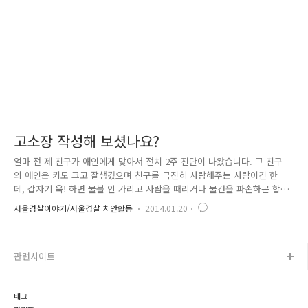
(www.efine.go.kr/ 본인인증 필요) 사이트를 접속하시어 확인..
고소장 작성해 보셨나요?
얼마 전 제 친구가 애인에게 맞아서 전치 2주 진단이 나왔습니다. 그 친구
의 애인은 키도 크고 잘생겼으며 친구를 극진히 사랑해주는 사람이긴 한
데, 갑자기 욱! 하면 물불 안 가리고 사람을 때리거나 물건을 파손하곤 합
니다. 그럴 때마다 친구에게 잘못했다고 용서해달라고 애원을 하는 바람에
서울경찰이야기/서울경찰 치안활동
2014.01.20
친구는 애인을 이해하려고 노력을 많이 했었는데요. 이번에는 온 몸에 멍
이 들 정도로 맞아서 고소를 준비하고 있다고 합니다. 그 친구가 고소를 한
번도 해본 적이 없는데 어떻게 해야 하나요? 형사사건 관련해서 궁금했지
관련사이트
만 물어보지 못했던 사실!!! 이제부터 그 가려운 곳을 꼼꼼히 알려드리겠습
니다. 우선 고소장을 쓰려면 고소가 무엇인지? 고소 외에 어떤 것이 있는
지 알고 있어야 하겠죠? 수사기관에 피해사실이나 불합리한 사실을 알..
태그