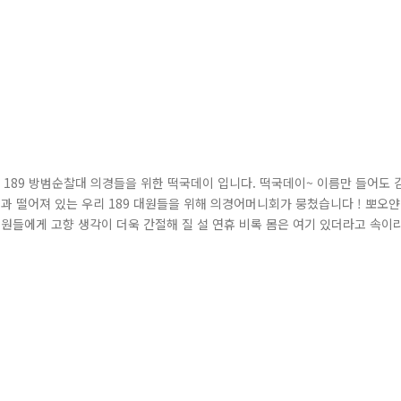
는 189 방범순찰대 의경들을 위한 떡국데이 입니다. 떡국데이~ 이름만 들어도 
과 떨어져 있는 우리 189 대원들을 위해 의경어머니회가 뭉쳤습니다 ! 뽀오얀
온 대원들에게 고향 생각이 더욱 간절해 질 설 연휴 비록 몸은 여기 있더라고 속이
마련해 주신 떡국과 부침개 상콤한 귤과 달콤한 식혜까지 ~~~ 이 정도쯤이면 
 몸 건강히 있다가 부모님 곁으로 돌아가도록 하자는 어머니 말씀을 끝으로 ..