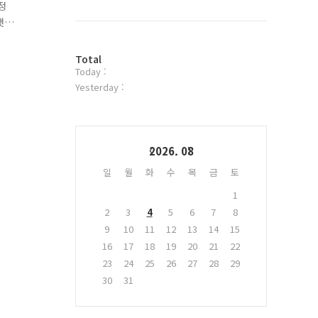
북
정
트
햇
위
순
터
방
플
Total
Today :
문
러
자
그
Yesterday :
수
인
Calendar
2026. 08
일
월
화
수
목
금
토
1
2
3
4
5
6
7
8
9
10
11
12
13
14
15
16
17
18
19
20
21
22
23
24
25
26
27
28
29
30
31