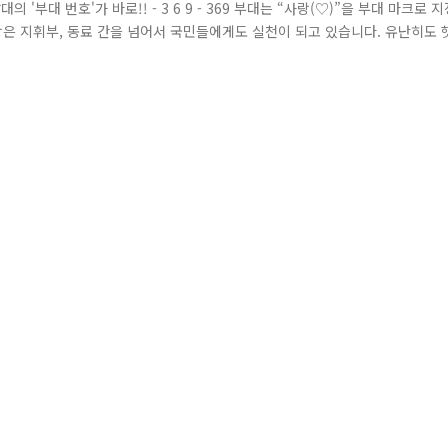
부대 번호'가 바로!! - 3 6 9 - 369 부대는 “사랑(♡)”을 부대 마크로 지
랑은 지휘부, 동료 간을 넘어서 국민들에게도 실천이 되고 있습니다. 유난히도 
흠뻑 적신 채, 짐으로 가득 찬 리어카를 힘겹게 끌고 가고 있습니다. 인근에서 
 봉사정신이 강했던지라 힘들어하는 노인을..