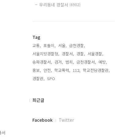
우리동네 경찰서
(6902)
Tag
교통,
포돌이,
서울,
금천경찰,
서울지방경찰청,
경찰서,
경찰,
서울경찰,
송파경찰서,
검거,
범죄,
금천경찰서,
예방,
홍보,
안전,
학교폭력,
112,
학교전담경찰관,
경찰관,
SPO,
최
최근글
근
글
페
Facebook
Twitter
이
스
가서