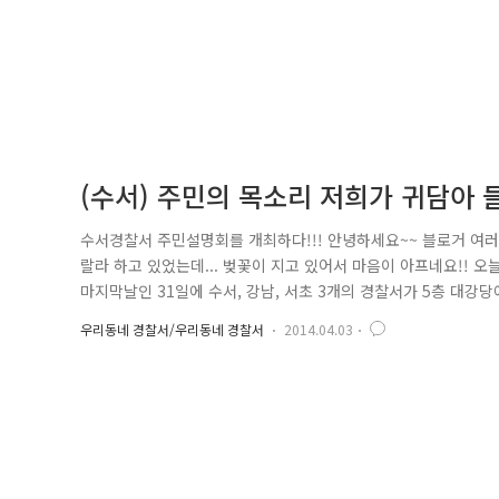
(수서) 주민의 목소리 저희가 귀담아 
수서경찰서 주민설명회를 개최하다!!! 안녕하세요~~ 블로거 여러분
랄라 하고 있었는데... 벚꽃이 지고 있어서 마음이 아프네요!! 
마지막날인 31일에 수서, 강남, 서초 3개의 경찰서가 5층 대강
로 서울경찰의 치안정책에 대해 널리 알리고 주민들의 이야기를
우리동네 경찰서/우리동네 경찰서
2014.04.03
함께 자리하셨어요!! 이와중에 우리 예의바른 포순이! 첫번째 
으로도..