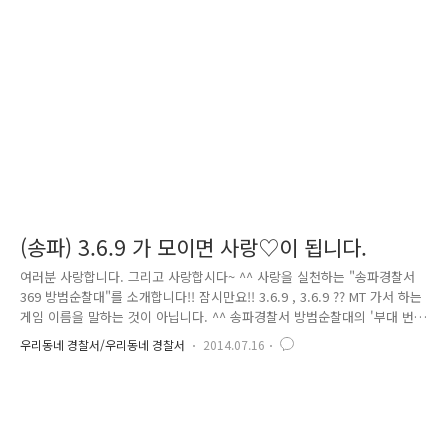
침개 상콤한 귤과 달콤한 식혜까지 ~~~ 이 정도쯤이면 집만큼은 못하더라
도 꽤나 감동입니다 ^^ 경찰서에서 생활하는 동안 몸 건강히 있다가 부모
님 곁으로 돌아가도록 하자는 어머니 말씀을 끝으로 ..
(송파) 3.6.9 가 모이면 사랑♡이 됩니다.
여러분 사랑합니다. 그리고 사랑합시다~ ^^ 사랑을 실천하는 "송파경찰서
369 방범순찰대"를 소개합니다!! 잠시만요!! 3.6.9 , 3.6.9 ?? MT 가서 하는
게임 이름을 말하는 것이 아닙니다. ^^ 송파경찰서 방범순찰대의 '부대 번
호'가 바로!! - 3 6 9 - 369 부대는 “사랑(♡)”을 부대 마크로 지정하고, 서로
우리동네 경찰서/우리동네 경찰서
2014.07.16
서로 뭉쳐 동료愛를 만들어 내고 있는데요, 이들의 사랑은 지휘부, 동료 간
을 넘어서 국민들에게도 실천이 되고 있습니다. 유난히도 햇볕이 강하게
내리쬐는 지난 7일 오후.. 한 노인이 땀으로 온몸을 흠뻑 적신 채, 짐으로
가득 찬 리어카를 힘겹게 끌고 가고 있습니다. 인근에서 순찰 근무를 하고
있던 송파경찰서 방범순찰대 신동훈 일경.. 평소 봉사정신이 강했던지라 힘