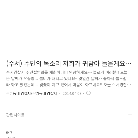
들어하는 노인을..
(수서) 주민의 목소리 저희가 귀담아 들을게요
~~
수서경찰서 주민설명회를 개최하다!!! 안녕하세요~~ 블로거 여러분!! 오늘
은 날씨가 우중충... 봄비가 내리고 있네요~ 몇일간 날씨가 좋아서 룰루랄
라 하고 있었는데... 벚꽃이 지고 있어서 마음이 아프네요!! 오늘 수서경찰
에서 준비한 소식은 바로바로!! 주민설명회~~! 수서경찰에서는 3월의 마지
우리동네 경찰서/우리동네 경찰서
2014.04.03
막날인 31일에 수서, 강남, 서초 3개의 경찰서가 5층 대강당에 모여 '안전
하고 행복한 서울'을 위한 서울경찰의 아름다운 약속 이라는 주제로 서울
경찰의 치안정책에 대해 널리 알리고 주민들의 이야기를 직접 들어보는 주
관련사이트
민설명회를 개최하였습니다. 이날 행사에는 강신명 서울청장도 함께 자리
하셨어요!! 이와중에 우리 예의바른 포순이! 첫번째 순서로 김인식 수서경
찰서 청소년 문화발전위원장이 감사장을 수여받았답니다! 앞으로도..
태그