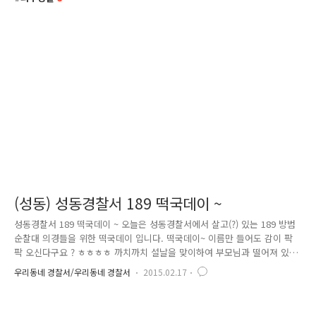
(성동) 성동경찰서 189 떡국데이 ~
성동경찰서 189 떡국데이 ~ 오늘은 성동경찰서에서 살고(?) 있는 189 방범
순찰대 의경들을 위한 떡국데이 입니다. 떡국데이~ 이름만 들어도 감이 팍
팍 오신다구요 ? ㅎㅎㅎㅎ 까치까치 설날을 맞이하여 부모님과 떨어져 있
는 우리 189 대원들을 위해 의경어머니회가 뭉쳤습니다 ! 뽀오얀 국물에 쫄
우리동네 경찰서/우리동네 경찰서
2015.02.17
깃~ 쫄깃~ 떡 ! 국 ! 경기도, 대전, 제주도에서까지 온 대원들에게 고향 생각
이 더욱 간절해 질 설 연휴 비록 몸은 여기 있더라고 속이라도 든든하게~
마음이라도 따뜻하게~ 내 아들 생각하는 마음으로 마련해 주신 떡국과 부