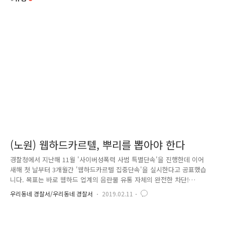
(노원) 웹하드카르텔, 뿌리를 뽑아야 한다
경찰청에서 지난해 11월 '사이버성폭력 사범 특별단속'을 진행한데 이어
새해 첫 날부터 3개월간 '웹하드카르텔 집중단속'을 실시한다고 공표했습
니다. 목표는 바로 웹하드 업계의 음란물 유통 자체의 완전한 차단!
2019.1.1. ~ 3.31. 총 3개월 동안 경찰청과 함께 다양한 관계기관이 힘을 합
우리동네 경찰서/우리동네 경찰서
2019.02.11
쳐 음란물 유통이 근절될때까지 입체적인 단속을 진행할 예정인데요. 많은
사용자들이 대용량 파일을 서로 주고 받을 수 있는 참 편리한 도구인 웹하
드. 그런데 최근, 이 웹하드를 운영하는 운영업체가 웹하드 내에서 불법촬