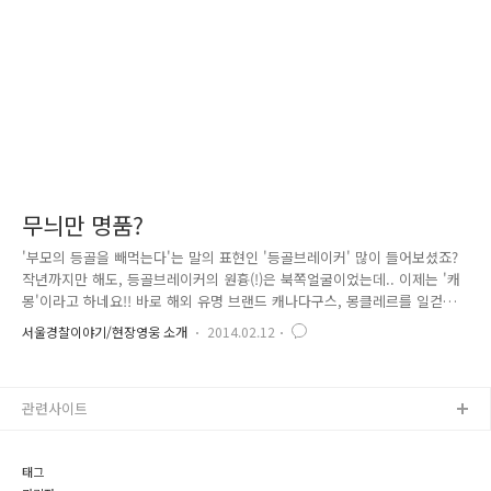
량을 수거하여 판매한 유통업자들이 경찰에 적발되었다고 합니다. 서울경..
무늬만 명품?
'부모의 등골을 빼먹는다'는 말의 표현인 '등골브레이커' 많이 들어보셨죠?
작년까지만 해도, 등골브레이커의 원흉(!)은 북쪽얼굴이었는데.. 이제는 '캐
몽'이라고 하네요!! 바로 해외 유명 브랜드 캐나다구스, 몽클레르를 일컫는
말이죠! 옷 하나에 100만 원이 넘는다고 하니.. 이 정도면 등골브레이커가
서울경찰이야기/현장영웅 소개
2014.02.12
아니라 등골바머(Bomber)이라고 해도 되겠네요∼ 자∼여기!! 중국산 짝퉁
의류를 유통 · 판매한 범인의 검거소식을 전할까 합니다. 서울경찰청 국제
범죄수사대는 일명 '캐몽'으로 불리며 청소년을 중심으로 큰 인기를 끌고
관련사이트
있는 '캐나다구스'와 '몽클레르' 등 해외 유명 브랜드의 짝퉁 제품을 밀수
입해 전국 도 · 소매상에 유통 · 판매한 백 모(43) 씨 등 일당 3명을 상표법
위반 혐의로 검거했습니다. 국제범..
태그