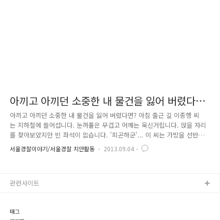
었는데요. 올해 2월부터는 도로상의 안전을 확보하기 위해 ..
아끼고 아끼던 소중한 내 물건을 잃어 버렸다
면?
아끼고 아끼던 소중한 내 물건을 잃어 버렸다면? 아침 출근 길 이종행 씨
는 지하철에 들어섭니다. 눈꺼풀은 무겁고 어깨는 욱신거립니다. 앉을 자리
를 찾아보았지만 빈 좌석이 없습니다. '피곤하군'... 이 씨는 가방을 선반
위에 올려놓은 채 눈을 감습니다."다음 정거장은 경복궁, 경복궁입니다. 내
서울경찰이야기/서울경찰 치안활동
2013.09.04
릴 문은 왼쪽입니다."화들짝 놀란 이 씨는 서둘러 지하철에서 내립니다. 뭔
가 찜찜합니다. 어깨위로 피곤의 무게가 짓 눌러옵니다. '기분 탓이겠지'
찜찜함을 뒤로한 채 이 씨는 지하철역을 나와 회사에 도착합니다. 책상에
관련사이트
앉은 순간, 그제야 찜찜함의 정체를 알아챕니다. "헉. 내 가방;;;;;;;" 소중
한 물건을 잃어버리면 안타까움이 클 텐데요, 이 씨와 같이 물건을 잃어버
리면 어떻게 하면 좋을까요? 우선 당황하지 마시..
태그