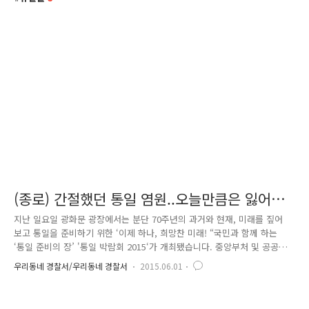
(종로) 간절했던 통일 염원..오늘만큼은 잃어버
린 가방 염원
지난 일요일 광화문 광장에서는 분단 70주년의 과거와 현재, 미래를 짚어
보고 통일을 준비하기 위한 ‘이제 하나, 희망찬 미래! “국민과 함께 하는
‘통일 준비의 장’ '통일 박람회 2015‘가 개최됐습니다. 중앙부처 및 공공기
관, 민간단체 등 160여 개 기관이 참가한 큰 행사로 많은 사람이 운집한 만
우리동네 경찰서/우리동네 경찰서
2015.06.01
큼 우리 세종로 파출소 직원들도 광화문광장으로 출동~ 행사장 배치도를
보고 행사장을 파악하고 광장 구석구석을 살피는 한편, 통일의 염원을 담
아 시민들과 어울려 '두둥' 북도 쳐보고 애로사항을 청취하며 순찰활동을