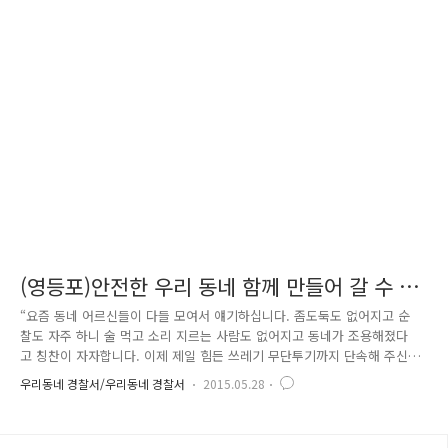
명이 돌파할 정도로 크게 흥행이 되었는데요 요즘처럼 계층 간 관점의 차
이가 극명하게 드러나는 이 시대에 두 사람의 환경을 초월한 이야기는 관
객들에게 큰 감동을 선사하였습니다. 경찰관련 블로그에 웬 영화 얘기냐고
요? 이처럼 어려운 환경에서도 꽃피워 나가는 아름다운 우정 이야기를 하
나 소개해 드릴까 합니다. 영등포경찰서 대림파출소의 정영호 경위는 ..
(영등포)안전한 우리 동네 함께 만들어 갈 수 있
습니다.
“요즘 동네 어르신들이 다들 모여서 얘기하십니다. 좀도둑도 없어지고 순
찰도 자주 하니 술 먹고 소리 지르는 사람도 없어지고 동네가 조용해졌다
고 칭찬이 자자합니다. 이제 제일 힘든 쓰레기 무단투기까지 단속해 주신
단 얘기를 들으시곤 손뼉을 치시더라고요” 요즘 대림파출소 직원들의 휴대
우리동네 경찰서/우리동네 경찰서
2015.05.28
전화가 불이 나게 울리고 있습니다. 대림2동 통장, 대림파출소 직원들, 영
등포 구의원, 시민들이 만든 단체 대화방에서 매일 ‘온라인 반상회’가 열리
고 있기 때문이지요. 지난 2월 대림파출소로 부임한 최승천 대림파출소장