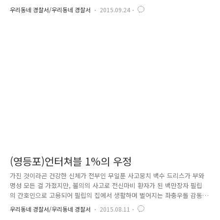
우리동네 경찰서/우리동네 경찰서
2015.09.24
(영등포)언터쳐블 1%의 우정
가진 것이라곤 건강한 신체가 전부인 무일푼 사고뭉치 백수 드리스가 부와
명성 모든 걸 가졌지만, 불의의 사고로 전신마비 환자가 된 백만장자 필립
의 간호인으로 고용되어 필립의 집에서 생활하며 벌어지는 좌충우돌 감동
스토리를 담은 실화를 바탕으로 한 영화입니다. 이 영화는 지난 2011년 프
우리동네 경찰서/우리동네 경찰서
2015.08.11
랑스에서 개봉되어 프랑스 박스오피스 10주 연속 1위, 누적관객이 1,800만