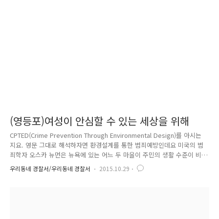
950만여 명의 시민. 서울경찰은 서울의 안전과 질서유지라는 막중한 임무
를 수행하고 있는데요. 본 기획기사를 통해 앞으로 서울 시내 31개 경찰서
와 그 경찰서가 지키고 있는 동네의 모습을 소개하고자 합..
(영등포)여성이 안심할 수 있는 세상을 위해
CPTED(Crime Prevention Through Environmental Design)를 아시는
지요. 영문 그대로 해석하자면 환경설계를 통한 범죄예방인데요 미국의 범
죄학자 오스카 뉴먼은 뉴욕에 있는 어느 두 마을이 주민의 생활 수준이 비
슷함에도 범죄 발생 수는 3배가량 차이가 나는 사실을 발견합니다. 두 마을
우리동네 경찰서/우리동네 경찰서
2015.10.29
의 결정적인 차이는 가로등, 도로 미화 등 범죄와는 연관성이 없었던 것처
럼 보였던 도시환경이었는데요 그로 인해 CPTED 이론이 탄생하였습니다.
여성 안심 귀갓길은 이 '환경설계를 위한 범죄예방'이론을 적용하여 어둡거
나 인적이 뜸한 골목길을 선정하여 밝은 LED 형광등을 설치하고 여성 안
심 귀갓길 노면 표시와 위치정보 표지판 등을 설치하여 환경설계를 통해