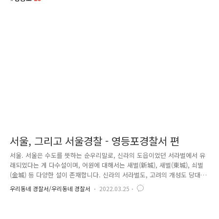
서울, 그리고 서울경찰 - 영등포경찰서 편
서울. 서울은 수도를 뜻하는 순우리말로, 신라의 도읍이었던 서라벌에서 유
래되었다는 게 다수설이며, 어원에 대해서는 새벌(新城), 새벌(東城), 쇠벌
(金城) 등 다양한 설이 존재합니다. 신라의 서라벌도, 고려의 개성도 당대
엔 '서울'의 어원이 되는 말로 불렸다고 하니, '서울'을 국토상의 위치와 결
우리동네 경찰서/우리동네 경찰서
2022.03.25
부시켜 생각할 수밖에 없는 현재로서는 낯설지만, 우리나라의 수도를 순우
리말로 표기하는 것은 그 자체로 뜻깊은 일입니다. 600년이 넘도록 우리나
라의 수도로 굳건히 자리하고 있는 서울. 그리고 그곳에서 삶을 영위하는