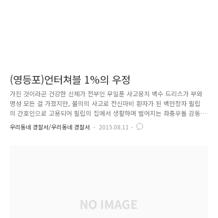
(영등포)언터쳐블 1%의 우정
가진 것이라곤 건강한 신체가 전부인 무일푼 사고뭉치 백수 드리스가 부와
명성 모든 걸 가졌지만, 불의의 사고로 전신마비 환자가 된 백만장자 필립
의 간호인으로 고용되어 필립의 집에서 생활하며 벌어지는 좌충우돌 감동
스토리를 담은 실화를 바탕으로 한 영화입니다. 이 영화는 지난 2011년 프
우리동네 경찰서/우리동네 경찰서
2015.08.11
랑스에서 개봉되어 프랑스 박스오피스 10주 연속 1위, 누적관객이 1,800만
명이 돌파할 정도로 크게 흥행이 되었는데요 요즘처럼 계층 간 관점의 차
이가 극명하게 드러나는 이 시대에 두 사람의 환경을 초월한 이야기는 관
객들에게 큰 감동을 선사하였습니다. 경찰관련 블로그에 웬 영화 얘기냐고
요? 이처럼 어려운 환경에서도 꽃피워 나가는 아름다운 우정 이야기를 하
나 소개해 드릴까 합니다. 영등포경찰서 대림파출소의 정영호 경위는 ..