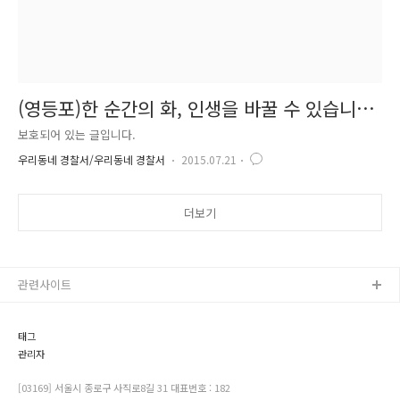
(영등포)한 순간의 화, 인생을 바꿀 수 있습니
다.
보호되어 있는 글입니다.
우리동네 경찰서/우리동네 경찰서
2015.07.21
더보기
관련사이트
태그
관리자
[03169] 서울시 종로구 사직로8길 31 대표번호 : 182