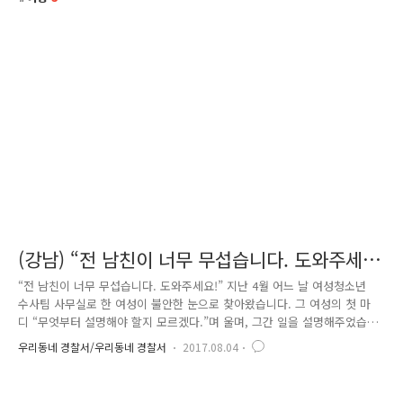
(강남) “전 남친이 너무 무섭습니다. 도와주세
요!”
“전 남친이 너무 무섭습니다. 도와주세요!” 지난 4월 어느 날 여성청소년
수사팀 사무실로 한 여성이 불안한 눈으로 찾아왔습니다. 그 여성의 첫 마
디 “무엇부터 설명해야 할지 모르겠다.”며 울며, 그간 일을 설명해주었습니
다. 전 남자친구에게 폭행과 성폭행, 감금을 당하였는데 “나는 건달이며,
우리동네 경찰서/우리동네 경찰서
2017.08.04
칼잡이로서 사람을 고통스럽게 죽일 줄 알고, 신고하면 너와의 성관계 동
영상을 전 세계에 유포하겠다.”고 협박하는 피의자에게 너무 실망하고 무
서워서 경찰서에 왔다고 하였습니다. “안심하세요, 저희가 돕겠습니다!” 사