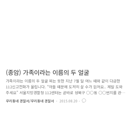
건을 접수한 여성청소년 수사팀 전원은 긴급회의를 개최하였고 피의자 검
거와 더불어 피해자를 도울 방법을 모색하기 시작하였습니다. 우선 즉시
국선변호인 선임, 신뢰관계인을 동석하여 피해자를 조사하였습니다. 그리..
(종암) 가족이라는 이름의 두 얼굴
가족이라는 이름의 두 얼굴 찌는 듯한 지난 7월 말 여느 때와 같이 다급한
112신고전화가 울립니다. “아들 때문에 도저히 살 수가 없어요.. 제발 도와
주세요” 서울지방경찰청 112센터는 곧바로 성북구 ○○동 ○○번지를 관
할하는 종암경찰서에 무전으로 지령을 내립니다. 그리고 신고를 접수한 장
우리동네 경찰서/우리동네 경찰서
2015.08.20
위지구대와 여청수사팀은 동시에 사건 현장에 출동합니다. 신고 가정은 가
정폭력 재발 우려가정 A급으로 편성되어 관리를 하고 있던 곳... 여청수사
팀 윤대근 형사가 신속하게 피해자와 가해자를 분리, 조사를 진행했는데요
조사를 마친 후 밝혀진 사실은 놀라움 그 자체였습니다. 절박한 목소리로
도움을 요청한 피해자는 친아들에게 무려 20년간 상습적으로 폭행을 당해