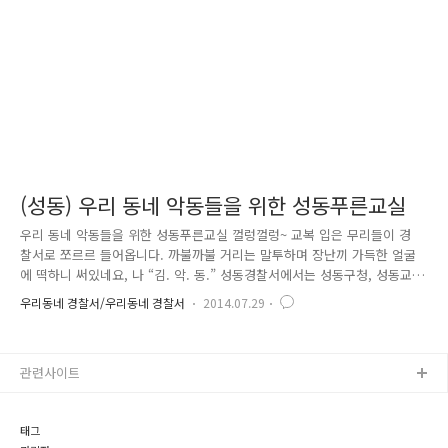
온 70대 노인이었던 거죠. 아들은 가정폭력을 포함한 전과 16범..
(성동) 우리 동네 악동들을 위한 성동푸른교실
우리 동네 악동들을 위한 성동푸른교실 껄렁껄렁~ 교복 입은 무리들이 경
찰서로 쪼르르 들어옵니다. 까불까불 거리는 말투하며 장난끼 가득한 얼굴
에 떡하니 써있네요, 나 “김. 악. 동.” 성동경찰서에서는 성동구청, 성동교
육청 그리고 서울시 학생교육원이 MOU를 체결하여 성동경찰서 관내 학교
우리동네 경찰서/우리동네 경찰서
2014.07.29
의 악동들을 대상으로 다양한 프로그램을 운영하고 있습니다. 대상이 되는
학생들은 학교별로 5~15명으로 교칙을 위반하여 벌점 누적점수가 과도한
학생들 중 학교장 추천으로 선발되어 성동푸른교실 입교식을 시작으로 경
관련사이트
찰체험, 심리검사, 미술치료, 금연교육 그리고 학생수련원 체험교실 등 5일
간 15시간 과정을 이수 받게 됩니다. 간단한 경찰의 업무와 프로그램 소개
를 받고 112상황실로 이동 ~ 경찰서의 112상황실은 지역 주민들의..
태그